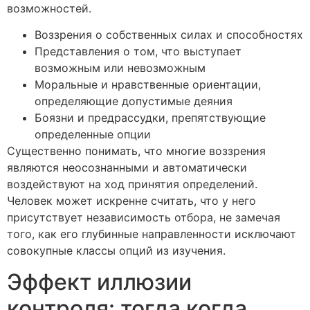
возможностей.
Воззрения о собственных силах и способностях
Представления о том, что выступает
возможным или невозможным
Моральные и нравственные ориентации,
определяющие допустимые деяния
Боязни и предрассудки, препятствующие
определенные опции
Существенно понимать, что многие воззрения
являются неосознанными и автоматически
воздействуют на ход принятия определений.
Человек может искренне считать, что у него
присутствует независимость отбора, не замечая
того, как его глубинные направленности исключают
совокупные классы опций из изучения.
Эффект иллюзии
контроля: тогда когда