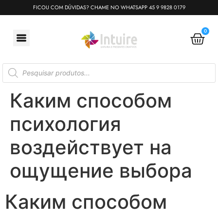
FICOU COM DÚVIDAS? CHAME NO WHATSAPP 45 9 9828 0179
0
Каким способом
психология
воздействует на
ощущение выбора
Каким способом