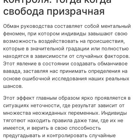
свобода призрачная
Обман руководства составляет собой ментальный
феномен, при котором индивиды завышают свою
возможность воздействовать на происшествия,
которые в значительной градации или полностью
находятся в зависимости от случайных факторов.
Этот явление в состоянии создавать обманчивое
вавада, заставляя нас принимать определения на
основе ошибочной исследования наших реальных
шансов.
Этот эффект главным образом ярко проявляется в
ситуациях неточности, где результат зависит от
множества неожиданных переменных. Индивиды
тяготеют находить правила даже там, где их не
имеется, и верить в свою способность
предугадывать и контролировать случайные