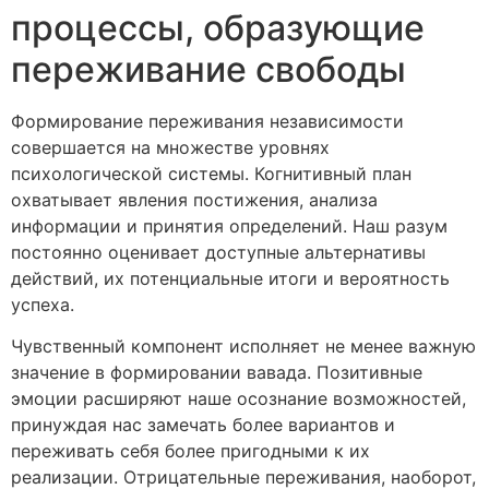
процессы, образующие
переживание свободы
Формирование переживания независимости
совершается на множестве уровнях
психологической системы. Когнитивный план
охватывает явления постижения, анализа
информации и принятия определений. Наш разум
постоянно оценивает доступные альтернативы
действий, их потенциальные итоги и вероятность
успеха.
Чувственный компонент исполняет не менее важную
значение в формировании вавада. Позитивные
эмоции расширяют наше осознание возможностей,
принуждая нас замечать более вариантов и
переживать себя более пригодными к их
реализации. Отрицательные переживания, наоборот,