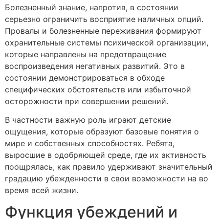
Болезненный знание, напротив, в состоянии
серьезно ограничить восприятие наличных опций.
Провалы и болезненные переживания формируют
охранительные системы психической организации,
которые направлены на предотвращение
воспроизведения негативных развитий. Это в
состоянии демонстрироваться в обходе
специфических обстоятельств или избыточной
осторожности при совершении решений.
В частности важную роль играют детские
ощущения, которые образуют базовые понятия о
мире и собственных способностях. Ребята,
выросшие в одобряющей среде, где их активность
поощрялась, как правило удерживают значительный
градацию убежденности в свои возможности на во
время всей жизни.
Функция убеждений и