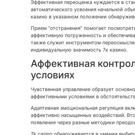
Эффективная переоценка нуждается в ста
автоматического усвоения начальной объ
казино в указанном положении обнаружив
Прием “отстранения” помогает посмотреть
аффективную погруженность и обеспечива
также служит инструментом переосмыслен
индивидуальную значимость 7к казино.
Аффективная контрол
условиях
Чувственная управление образует основн
аффективными условиями в обстоятельств
Адаптивная эмоциональная регуляция вклю
аффективно насыщенных воздействий. Вто
появления через разные методики преодо
7k casino обнаруживается в умении выбир