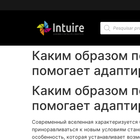
Каким образом п
помогает адапти
Каким образом п
помогает адапти
Современный вселенная характеризуется 
приноравливаться к новым условиям стан
особенность, которая устанавливает воз