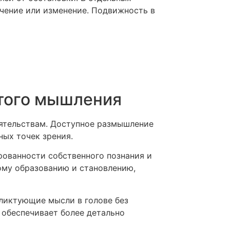
чение или изменение. Подвижность в
ытого мышления
ятельствам. Доступное размышление
ных точек зрения.
ованности собственного познания и
ому образованию и становлению,
фликтующие мысли в голове без
 обеспечивает более детально