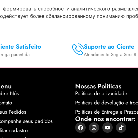
ет формировать способности аналитического размышле
 содействует более сбалансированному пониманию про
iente Satisfeito
Suporte ao Ciente
trega garantida
Atendimento Seg a Sex: 8 
enu
Nossas Políticas
obre Nós
Politicas de privacidade
ntato
Politicas de devolução e tro
eus Pedidos
Politicas de Entrega e Prazo
Onde nos encontrar:
companhe seus pedidos
itar cadastro