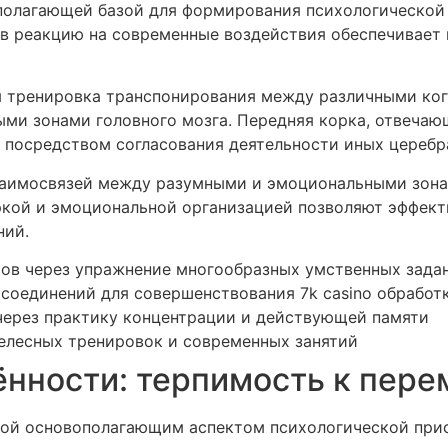
полагающей базой для формирования психологической
 в реакцию на современные воздействия обеспечивае
я тренировка транспонирования между различными ко
ми зонами головного мозга. Передняя корка, отвечаю
а посредством согласования деятельности иных церебр
взаимосвязей между разумными и эмоциональными зон
кой и эмоциональной организацией позволяют эффект
ний.
ов через упражнение многообразных умственных зада
соединений для совершенствования 7k casino обработ
через практику концентрации и действующей памяти
елесных тренировок и современных занятий
нности: терпимость к пере
обой основополагающим аспектом психологической при