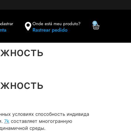
adastrar
Onde está meu produto?
0
nta
Rastrear pedido
ижность
ижность
чных условиях способность индивида
и.
7k
составляет многогранную
 динамичной среды.