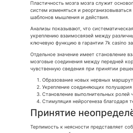
Пластичность мозга мозга служит осново
систем изменяться и реорганизовываться
шаблонов мышления и действия.
Анализы показывают, что систематическа
укреплению взаимосвязей между различны
ключевую функцию в гарантии 7k casino з
Отдельное значение имеет становление 
мозговые соединения между передней кор
чувственную сведения при принятии реше
Образование новых нервных маршрут
Укрепление соединяющих полушария 
Становление выполнительных ролей 
Стимуляция нейрогенеза благодаря т
Принятие неопределё
Терпимость к неясности представляет с