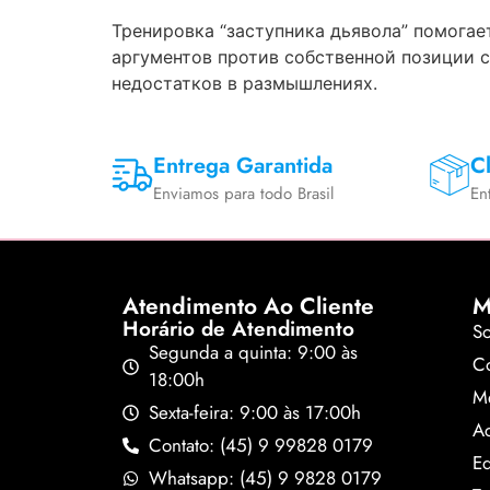
Тренировка “заступника дьявола” помога
аргументов против собственной позиции
недостатков в размышлениях.
Entrega Garantida
Cl
Enviamos para todo Brasil
En
Atendimento Ao Cliente
M
Horário de Atendimento
S
Segunda a quinta: 9:00 às
Co
18:00h
M
Sexta-feira: 9:00 às 17:00h
A
Contato: (45) 9 99828 0179
Ed
Whatsapp: (45) 9 9828 0179