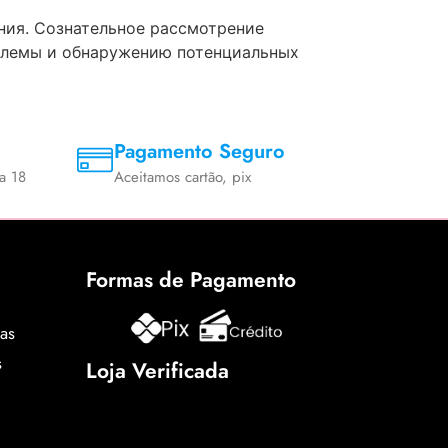
ния. Сознательное рассмотрение
блемы и обнаружению потенциальных
Pagamento Seguro
a 18
Aceitamos cartão, pix
Formas de Pagamento
cas
s
Loja Verificada