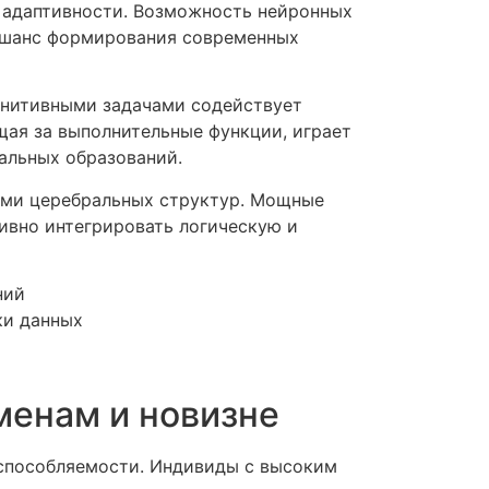
 адаптивности. Возможность нейронных
т шанс формирования современных
гнитивными задачами содействует
щая за выполнительные функции, играет
альных образований.
ами церебральных структур. Мощные
ивно интегрировать логическую и
ний
ки данных
менам и новизне
способляемости. Индивиды с высоким