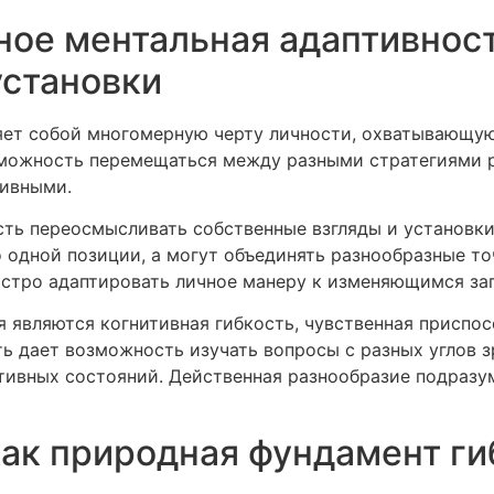
ное ментальная адаптивност
установки
ет собой многомерную черту личности, охватывающую
озможность перемещаться между разными стратегиями 
тивными.
ть переосмысливать собственные взгляды и установки
одной позиции, а могут объединять разнообразные точ
стро адаптировать личное манеру к изменяющимся за
 являются когнитивная гибкость, чувственная приспо
ь дает возможность изучать вопросы с разных углов з
тивных состояний. Действенная разнообразие подразу
ак природная фундамент ги