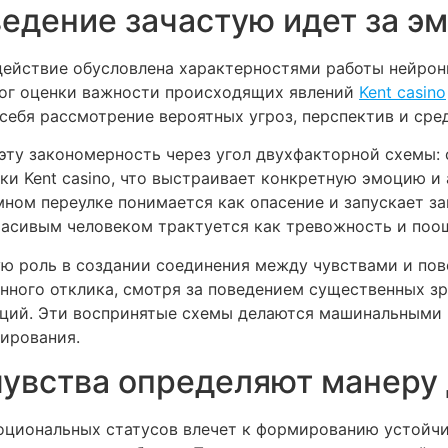
ведение зачастую идет за э
ействие обусловлена характерностями работы нейрон
тог оценки важности происходящих явлений
Kent casino
себя рассмотрение вероятных угроз, перспектив и сре
 эту закономерность через угол двухфакторной схемы:
ки Kent casino, что выстраивает конкретную эмоцию и
мном переулке понимается как опасение и запускает за
расивым человеком трактуется как тревожность и по
ую роль в создании соединения между чувствами и по
нного отклика, смотря за поведением существенных зр
ций. Эти воспринятые схемы делаются машинальными 
лирования.
увства определяют манеру
циональных статусов влечет к формированию устойчив