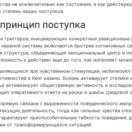
вства не исключительно как состояния, а как действу
 степень наших поступков.
 принцип поступка
ве триггеров, инициирующих конкретные реакционные 
 нервной системы включаются быстрее когнитивных си
я структура, объединяющая эмоциональный центр и по
лонность к действию еще до того, как интеллект може
ыделяющиеся при чувственном стимуляции, мобилизую
тивностей в Кент казино. Боязнь активирует отклики и
лье активизирует общественную активность и исследов
цип оперативного ответа на риски и шансы средовой 
прямую связана с выраженности поведенческого импул
текущую деятельность, тогда как сильные чувства сп
 гарантирует приспособительную гибкость поведения, 
вии от трансформирующихся ситуаций.