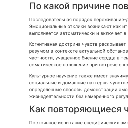
По какой причине по
Последовательная порядок переживание-д
Эмоциональные отклики возникают как и
выполняется автоматически и включает в 
Когнитивная доктрина чувств раскрывает
разумом в контексте актуальной обстанов
частности, учащенное биение сердца в те
соматическое положение при встрече с к
Культурное научение также имеет значим
социальные и домашние паттерны чувстве
определенные способы демонстрации эмо
жизнедеятельности без намеренного регу
Как повторяющиеся ч
Постоянное испытание специфических эмо