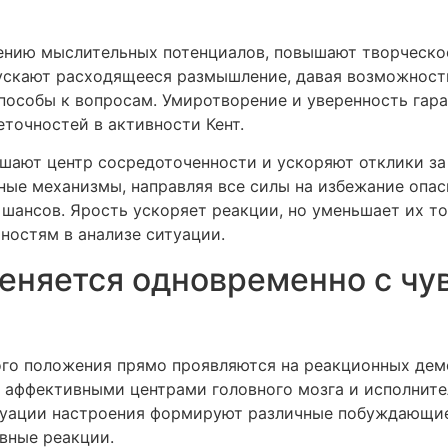
нию мыслительных потенциалов, повышают творческое
ускают расходящееся размышление, давая возможност
способы к вопросам. Умиротворение и уверенность гар
точностей в активности Кент.
шают центр сосредоточенности и ускоряют отклики за
ые механизмы, направляя все силы на избежание опас
ансов. Ярость ускоряет реакции, но уменьшает их точ
ностям в анализе ситуации.
еняется одновременно с ч
о положения прямо проявляются на реакционных демо
 аффективными центрами головного мозга и исполнит
туации настроения формируют различные побуждающие
вные реакции.