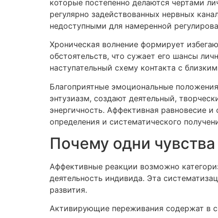
которые постепенно делаются чертами ли
регулярно задействованных нервных кана
недоступными для намеренной регулирова
Хроническая волнение формирует избегаю
обстоятельств, что сужает его шансы лич
наступательный схему контакта с близки
Благоприятные эмоциональные положения
энтузиазм, создают деятельный, творчес
энергичность. Аффективная равновесие и
определения и систематического получени
Почему одни чувства
Аффективные реакции возможно категориз
деятельность индивида. Эта систематиза
развития.
Активирующие переживания содержат в с