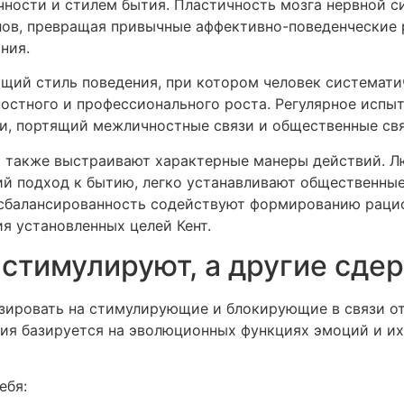
чности и стилем бытия. Пластичность мозга нервной с
лов, превращая привычные аффективно-поведенческие 
ния.
щий стиль поведения, при котором человек системати
ностного и профессионального роста. Регулярное испы
ми, портящий межличностные связи и общественные свя
 также выстраивают характерные манеры действий. Л
кий подход к бытию, легко устанавливают общественны
 сбалансированность содействуют формированию раци
я установленных целей Кент.
 стимулируют, а другие сде
ировать на стимулирующие и блокирующие в связи от
ция базируется на эволюционных функциях эмоций и и
ебя: