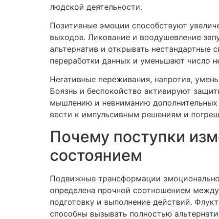
людской деятельности.
Позитивные эмоции способствуют увеличе
выходов. Ликование и воодушевление зап
альтернатив и открывать нестандартные 
переработки данных и уменьшают число не
Негативные переживания, напротив, умень
Боязнь и беспокойство активируют защитн
мышлению и невниманию дополнительных ш
вести к импульсивным решениям и погреш
Почему поступки изм
состоянием
Подвижные трансформации эмоциональног
определена прочной соотношением между
подготовку и выполнение действий. Флук
способны вызывать полностью альтернати