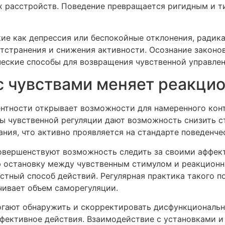
 расстройств. Поведение превращается ригидным и т
кие как депрессия или беспокойные отклонения, ради
тстранения и снижения активности. Осознание законо
еские способы для возвращения чувственной управлен
с чувствами меняет реакци
нтности открывает возможности для намеренного кон
ы чувственной регуляции дают возможность снизить 
ния, что активно проявляется на стандарте поведенче
овершенствуют возможность следить за своими аффек
ю остановку между чувственным стимулом и реакционн
стный способ действий. Регулярная практика такого 
ивает объем саморегуляции.
гают обнаружить и скорректировать дисфункциональн
фективное действия. Взаимодействие с установками и