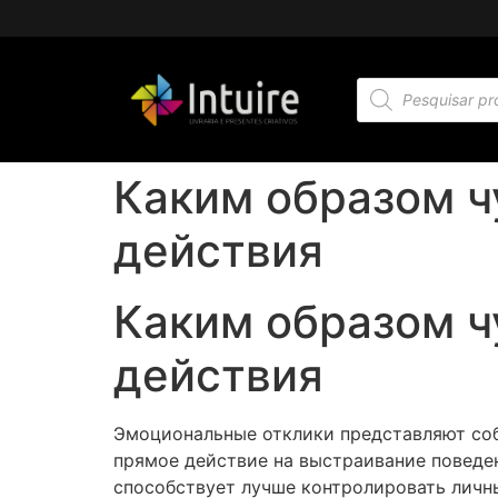
Каким образом 
действия
Каким образом 
действия
Эмоциональные отклики представляют соб
прямое действие на выстраивание поведе
способствует лучше контролировать личн