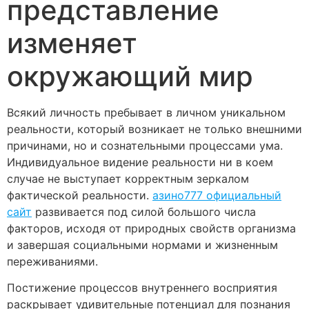
представление
изменяет
окружающий мир
Всякий личность пребывает в личном уникальном
реальности, который возникает не только внешними
причинами, но и сознательными процессами ума.
Индивидуальное видение реальности ни в коем
случае не выступает корректным зеркалом
фактической реальности.
азино777 официальный
сайт
развивается под силой большого числа
факторов, исходя от природных свойств организма
и завершая социальными нормами и жизненным
переживаниями.
Постижение процессов внутреннего восприятия
раскрывает удивительные потенциал для познания