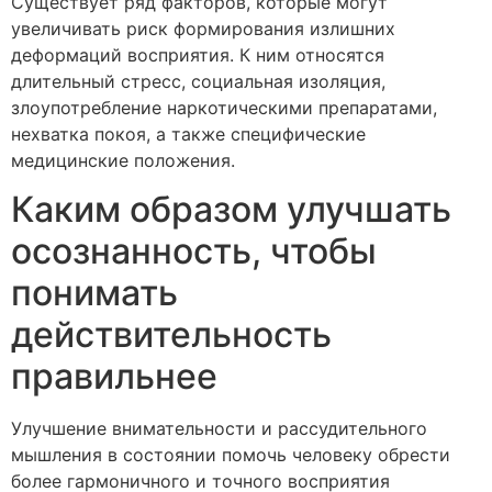
Существует ряд факторов, которые могут
увеличивать риск формирования излишних
деформаций восприятия. К ним относятся
длительный стресс, социальная изоляция,
злоупотребление наркотическими препаратами,
нехватка покоя, а также специфические
медицинские положения.
Каким образом улучшать
осознанность, чтобы
понимать
действительность
правильнее
Улучшение внимательности и рассудительного
мышления в состоянии помочь человеку обрести
более гармоничного и точного восприятия