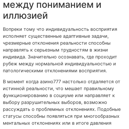
между пониманием и
иллюзией
Вопреки тому что индивидуальность восприятия
исполняет существенные адаптивные задачи,
чрезмерные отклонения реальности способны
направлять к серьезным трудностям в жизни
индивида. Значительно осознавать, где проходит
рубеж между нормальной индивидуальностью и
патологическими отклонениями восприятия.
В момент когда азино777 настолько отдаляется от
истинной реальности, что мешает правильному
функционированию в социуме или направляет к
выбору разрушительных выборов, возможно
рассуждать о проблемных отклонениях. Подобные
статусы способны появляться при многообразных
ментальных отклонениях или в итоге давления