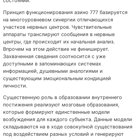
состояний.
Принцип функционирования азино 777 базируется
на многоуровневом синергии отличающихся
участков нервных центров. Чувствительные
аппараты транслируют сообщения в нервные
центры, где происходит их начальная анализ.
Впрочем на этом действие не финиширует.
Захваченная сведения соотносится с уже
доступными в запоминающих системах
информацией, душевными аналогиями и
существующим эмоциональным кондицией
личности.
Существенную роль в образовании внутреннего
постижения реализуют мозговые образования,
которые формируют единственные модели
возбуждения для каждого субъекта. Данные модели
складываются на в ходе совокупной существования
под воздействием разных условий и генерируют