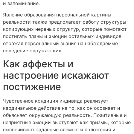
и запоминание.
Явление образования персональной картины
реальности также предполагает работу структуры
копирующих нервных структур, которые помогают
постигать планы и эмоции остальных индивидов,
отражая персональный знания на наблюдаемые
поведение окружающих.
Как аффекты и
настроение искажают
постижение
Чувственное кондиция индивида реализует
кардинальное действие на то, как он осознает и
объясняет окружающую реальность. Позитивные и
неприятные эмоции выступают как призмы, которые
высвечивают заданные элементы положения и