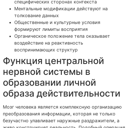
специфических сторонах контекста
Ментальные модификации действуют на
толкование данных
Общественные и культурные условия
формируют лимиты восприятия
Органическое положение тела оказывает
воздействие на реактивность
воспринимающих структур
Функция центральной
нервной системы в
образовании личной
образа действительности
Мозг человека является комплексную организацию
преобразования информации, которая не только
безучастно улавливает наружные раздражители, а
живо конструирует реальность. Подобный операция