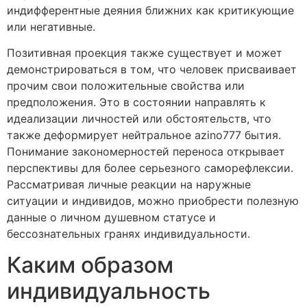
индифферентные деяния ближних как критикующие
или негативные.
Позитивная проекция также существует и может
демонстрироваться в том, что человек присваивает
прочим свои положительные свойства или
предположения. Это в состоянии направлять к
идеализации личностей или обстоятельств, что
также деформирует нейтральное azino777 бытия.
Понимание закономерностей переноса открывает
перспективы для более серьезного саморефлексии.
Рассматривая личные реакции на наружные
ситуации и индивидов, можно приобрести полезную
данные о личном душевном статусе и
бессознательных гранях индивидуальности.
Каким образом
индивидуальность