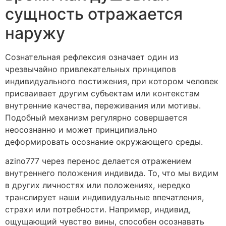
сущность отражается
наружу
Сознательная рефлексия означает один из
чрезвычайно привлекательных принципов
индивидуального постижения, при котором человек
присваивает другим субъектам или контекстам
внутренние качества, переживания или мотивы.
Подобный механизм регулярно совершается
неосознанно и может принципиально
деформировать осознание окружающего среды.
azino777 через перенос делается отражением
внутреннего положения индивида. То, что мы видим
в других личностях или положениях, нередко
транслирует наши индивидуальные впечатления,
страхи или потребности. Например, индивид,
ощущающий чувство вины, способен осознавать