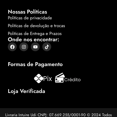
Nossas Políticas
Politicas de privacidade
Politicas de devolução e trocas
Politicas de Entrega e Prazos
Onde nos encontrar:
Formas de Pagamento
Loja Verificada
Livraria Intuire Udi CNPJ: 07.669.255/0001-90 © 2024 Todos