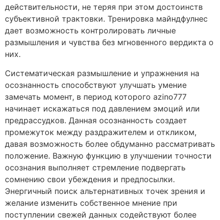
действительности, не теряя при этом достоинств
субъективной трактовки. Тренировка майндфулнес
дает возможность контролировать личные
размышления и чувства без мгновенного вердикта о
них.
Систематическая размышление и упражнения на
осознанность способствуют улучшать умение
замечать момент, в период которого azino777
начинает искажаться под давлением эмоций или
предрассудков. Данная осознанность создает
промежуток между раздражителем и откликом,
давая возможность более обдуманно рассматривать
положение. Важную функцию в улучшении точности
осознания выполняет стремление подвергать
сомнению свои убеждения и предпосылки.
Энергичный поиск альтернативных точек зрения и
желание изменить собственное мнение при
поступлении свежей данных содействуют более