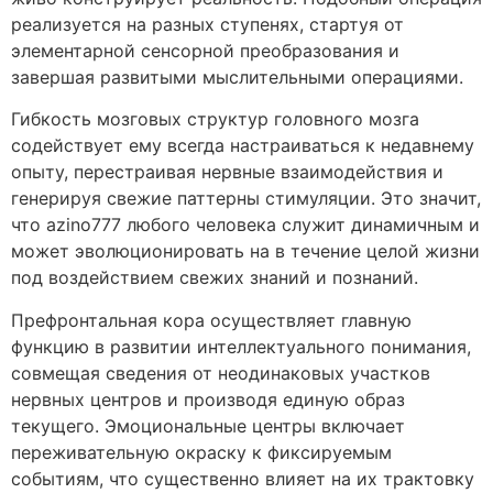
реализуется на разных ступенях, стартуя от
элементарной сенсорной преобразования и
завершая развитыми мыслительными операциями.
Гибкость мозговых структур головного мозга
содействует ему всегда настраиваться к недавнему
опыту, перестраивая нервные взаимодействия и
генерируя свежие паттерны стимуляции. Это значит,
что azino777 любого человека служит динамичным и
может эволюционировать на в течение целой жизни
под воздействием свежих знаний и познаний.
Префронтальная кора осуществляет главную
функцию в развитии интеллектуального понимания,
совмещая сведения от неодинаковых участков
нервных центров и производя единую образ
текущего. Эмоциональные центры включает
переживательную окраску к фиксируемым
событиям, что существенно влияет на их трактовку