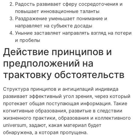
Радость развивает сферу сосредоточения и
повышает инновационные таланты
Раздражение уменьшает понимание и
направляет на субъекте досады
Уныние заставляет направлять взгляд на потери
и пробелы
Действие принципов и
предположений на
трактовку обстоятельств
Структура принципов и антиципаций индивида
развивает эффективный угол зрения, через который
протекает общая поступающая информация. Такие
когнитивные образования, развитые в следствии
жизненного практики, образования и коллективного
universum, задают, какая материал будет
обнаружена, а которая пропущена.