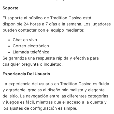
Soporte
El soporte al público de Tradition Casino está
disponible 24 horas a 7 días a la semana. Los jugadores
pueden contactar con el equipo mediante:
Chat en vivo
Correo electrónico
Llamada telefónica
Se garantiza una respuesta rápida y efectiva para
cualquier pregunta o inquietud.
Experiencia Del Usuario
La experiencia del usuario en Tradition Casino es fluida
y agradable, gracias al diseño minimalista y elegante
del sitio. La navegación entre las diferentes categorías
y juegos es fácil, mientras que el acceso a la cuenta y
los ajustes de configuración es simple.