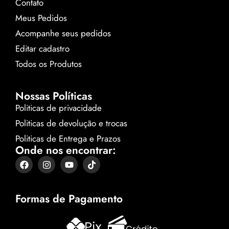
Contato
Meus Pedidos
Acompanhe seus pedidos
Editar cadastro
Todos os Produtos
Nossas Políticas
Politicas de privacidade
Politicas de devolução e trocas
Politicas de Entrega e Prazos
Onde nos encontrar:
Formas de Pagamento