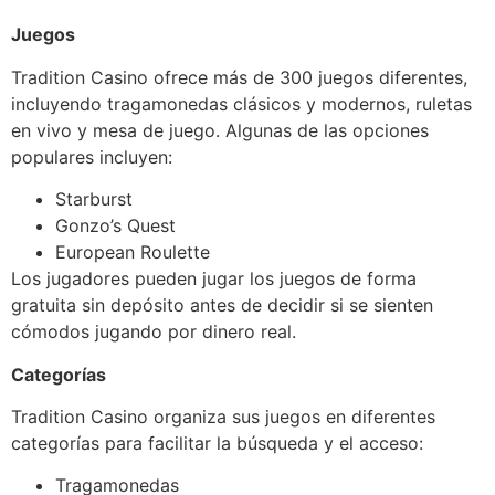
Juegos
Tradition Casino ofrece más de 300 juegos diferentes,
incluyendo tragamonedas clásicos y modernos, ruletas
en vivo y mesa de juego. Algunas de las opciones
populares incluyen:
Starburst
Gonzo’s Quest
European Roulette
Los jugadores pueden jugar los juegos de forma
gratuita sin depósito antes de decidir si se sienten
cómodos jugando por dinero real.
Categorías
Tradition Casino organiza sus juegos en diferentes
categorías para facilitar la búsqueda y el acceso:
Tragamonedas