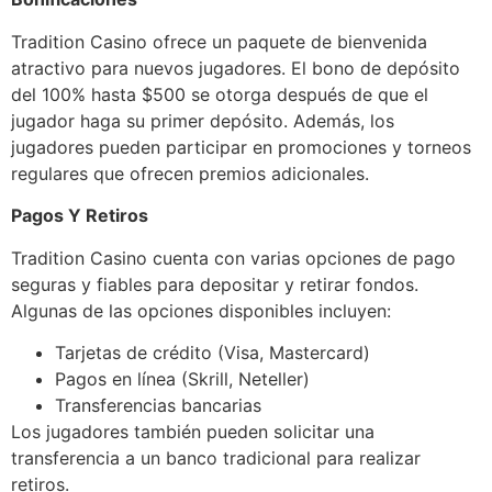
Tradition Casino ofrece un paquete de bienvenida
atractivo para nuevos jugadores. El bono de depósito
del 100% hasta $500 se otorga después de que el
jugador haga su primer depósito. Además, los
jugadores pueden participar en promociones y torneos
regulares que ofrecen premios adicionales.
Pagos Y Retiros
Tradition Casino cuenta con varias opciones de pago
seguras y fiables para depositar y retirar fondos.
Algunas de las opciones disponibles incluyen:
Tarjetas de crédito (Visa, Mastercard)
Pagos en línea (Skrill, Neteller)
Transferencias bancarias
Los jugadores también pueden solicitar una
transferencia a un banco tradicional para realizar
retiros.