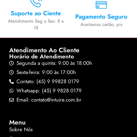
Suporte ao Ciente
Pagamento Seguro
Atendimento Seg a Sex: 8 a
Aceitamos cartão, pix
18
Atendimento Ao Cliente
Horário de Atendimento
Segunda a quinta: 9:00 às 18:00h
Sexta-feira: 9:00 às 17:00h
Contato: (45) 9 99828 0179
Whatsapp: (45) 9 9828 0179
Email: contato@intuire.com.br
Menu
Sobre Nós