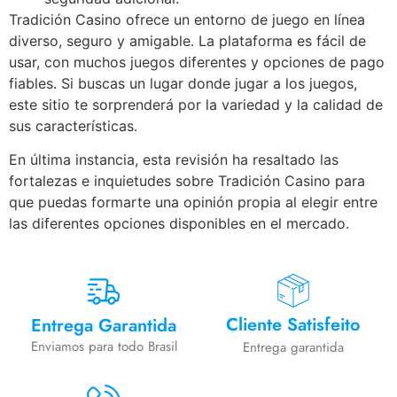
Tradición Casino ofrece un entorno de juego en línea
diverso, seguro y amigable. La plataforma es fácil de
usar, con muchos juegos diferentes y opciones de pago
fiables. Si buscas un lugar donde jugar a los juegos,
este sitio te sorprenderá por la variedad y la calidad de
sus características.
En última instancia, esta revisión ha resaltado las
fortalezas e inquietudes sobre Tradición Casino para
que puedas formarte una opinión propia al elegir entre
las diferentes opciones disponibles en el mercado.
Cliente Satisfeito
Entrega Garantida
Enviamos para todo Brasil
Entrega garantida