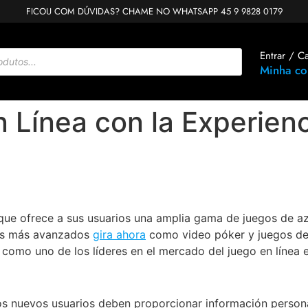
FICOU COM DÚVIDAS? CHAME NO WHATSAPP 45 9 9828 0179
Entrar / C
Minha co
 Línea con la Experien
 que ofrece a sus usuarios una amplia gama de juegos de a
gos más avanzados
gira ahora
como video póker y juegos de
como uno de los líderes en el mercado del juego en línea 
 Los nuevos usuarios deben proporcionar información perso