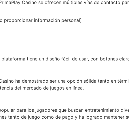
 PrimaPlay Casino se ofrecen múltiples vías de contacto pa
io proporcionar información personal)
 plataforma tiene un diseño fácil de usar, con botones cla
y Casino ha demostrado ser una opción sólida tanto en tér
tencia del mercado de juegos en línea.
opular para los jugadores que buscan entretenimiento dive
es tanto de juego como de pago y ha logrado mantener su 