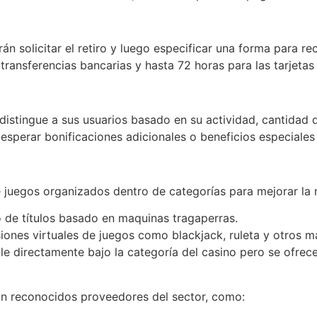
án solicitar el retiro y luego especificar una forma para r
transferencias bancarias y hasta 72 horas para las tarjetas 
istingue a sus usuarios basado en su actividad, cantidad 
esperar bonificaciones adicionales o beneficios especiale
e juegos organizados dentro de categorías para mejorar la
o de títulos basado en maquinas tragaperras.
siones virtuales de juegos como blackjack, ruleta y otros m
ble directamente bajo la categoría del casino pero se ofrec
n reconocidos proveedores del sector, como: