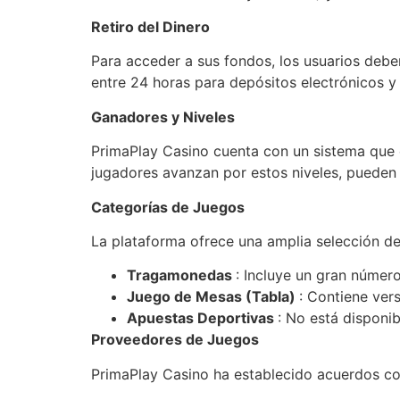
Retiro del Dinero
Para acceder a sus fondos, los usuarios deber
entre 24 horas para depósitos electrónicos y 
Ganadores y Niveles
PrimaPlay Casino cuenta con un sistema que d
jugadores avanzan por estos niveles, pueden 
Categorías de Juegos
La plataforma ofrece una amplia selección d
Tragamonedas
: Incluye un gran númer
Juego de Mesas (Tabla)
: Contiene ver
Apuestas Deportivas
: No está disponi
Proveedores de Juegos
PrimaPlay Casino ha establecido acuerdos co