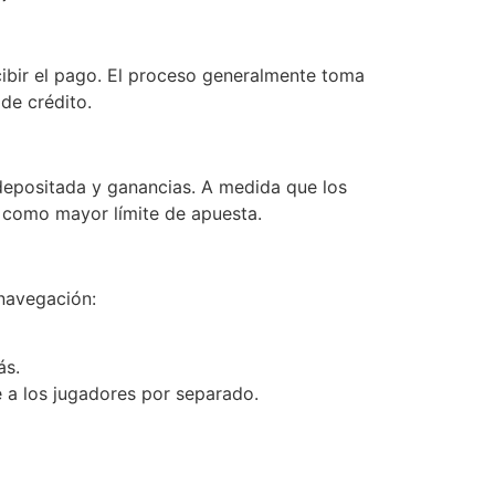
ecibir el pago. El proceso generalmente toma
de crédito.
depositada y ganancias. A medida que los
s como mayor límite de apuesta.
 navegación:
ás.
e a los jugadores por separado.