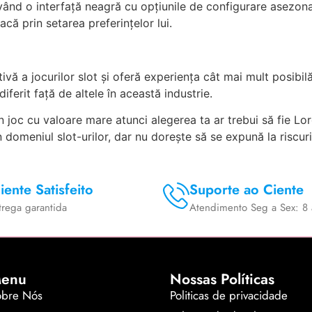
având o interfață neagră cu opțiunile de configurare asezonat
că prin setarea preferințelor lui.
ivă a jocurilor slot și oferă experiența cât mai mult posibilă
diferit față de altele în această industrie.
 joc cu valoare mare atunci alegerea ta ar trebui să fie Lor
în domeniul slot-urilor, dar nu dorește să se expună la riscur
iente Satisfeito
Suporte ao Ciente
trega garantida
Atendimento Seg a Sex: 8 
enu
Nossas Políticas
obre Nós
Politicas de privacidade