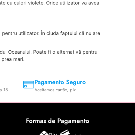
e cu culori violete. Orice utilizator va avea
 pentru utilizator. În ciuda faptului că nu are
dul Oceanului. Poate fi o alternativă pentru
i prea mari.
Pagamento Seguro
a 18
Aceitamos cartão, pix
Formas de Pagamento