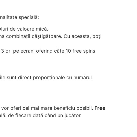
nalitate specială:
oluri de valoare mică.
rma combinații câștigătoare. Cu aceasta, poți
3 ori pe ecran, oferind câte 10 free spins
ile sunt direct proporționale cu numărul
 vor oferi cel mai mare beneficiu posibil.
Free
ală: de fiecare dată când un jucător