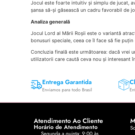
Jocul este foarte intuitiv și simplu de jucat, 
șansa să-și găsească un cadru favorabil de joa
Analiza generală
Jocul Lord al Mării Roșii este o variantă atract
bonusuri speciale, ceea ce îl face să fie puțin 
Concluzia finală este următoarea: dacă vrei un
utilizatorii care caută ceva nou și interesant 
Entrega Garantida
Cl
Enviamos para todo Brasil
En
Atendimento Ao Cliente
M
Horário de Atendimento
S
Segunda a quinta: 9:00 às