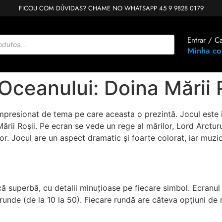
FICOU COM DÚVIDAS? CHAME NO WHATSAPP 45 9 9828 0179
Entrar / C
Minha co
 Oceanului: Doina Mării 
 impresionat de tema pe care aceasta o prezintă. Jocul este i
ării Roșii. Pe ecran se vede un rege al mărilor, Lord Arctur
or. Jocul are un aspect dramatic și foarte colorat, iar muz
că superbă, cu detalii minuțioase pe fiecare simbol. Ecranul e
unde (de la 10 la 50). Fiecare rundă are câteva opțiuni de 