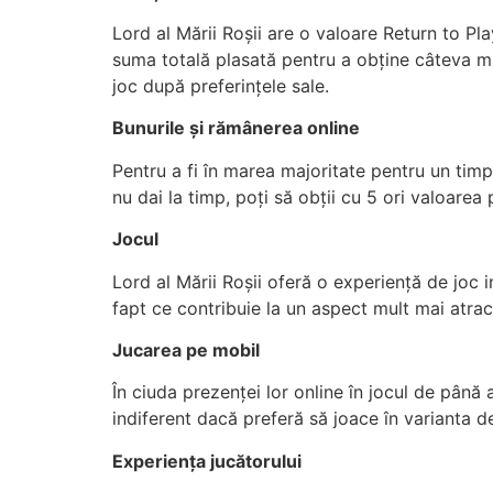
Lord al Mării Roșii are o valoare Return to P
suma totală plasată pentru a obține câteva mulț
joc după preferințele sale.
Bunurile și rămânerea online
Pentru a fi în marea majoritate pentru un tim
nu dai la timp, poți să obții cu 5 ori valoarea 
Jocul
Lord al Mării Roșii oferă o experiență de joc in
fapt ce contribuie la un aspect mult mai atrac
Jucarea pe mobil
În ciuda prezenței lor online în jocul de până a
indiferent dacă preferă să joace în varianta 
Experiența jucătorului