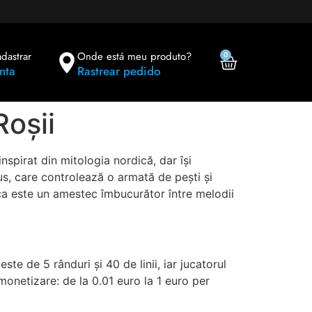
adastrar
Onde está meu produto?
0
nta
Rastrear pedido
Roșii
nspirat din mitologia nordică, dar își
us, care controlează o armată de pești și
ica este un amestec îmbucurător între melodii
ste de 5 rânduri și 40 de linii, iar jucatorul
monetizare: de la 0.01 euro la 1 euro per