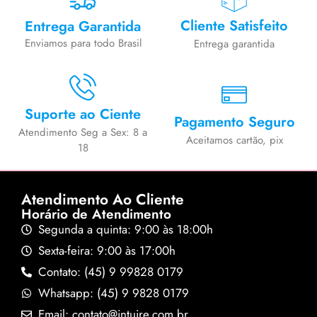
Cliente Satisfeito
Entrega Garantida
Enviamos para todo Brasil
Entrega garantida
Suporte ao Ciente
Pagamento Seguro
Atendimento Seg a Sex: 8 a
Aceitamos cartão, pix
18
Atendimento Ao Cliente
Horário de Atendimento
Segunda a quinta: 9:00 às 18:00h
Sexta-feira: 9:00 às 17:00h
Contato: (45) 9 99828 0179
Whatsapp: (45) 9 9828 0179
Email: contato@intuire.com.br