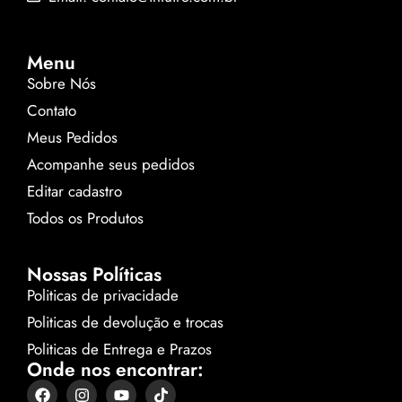
Menu
Sobre Nós
Contato
Meus Pedidos
Acompanhe seus pedidos
Editar cadastro
Todos os Produtos
Nossas Políticas
Politicas de privacidade
Politicas de devolução e trocas
Politicas de Entrega e Prazos
Onde nos encontrar: