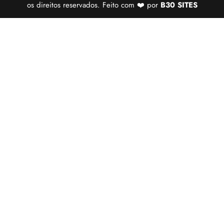
os direitos reservados. Feito com ❤️ por
B30 SITES