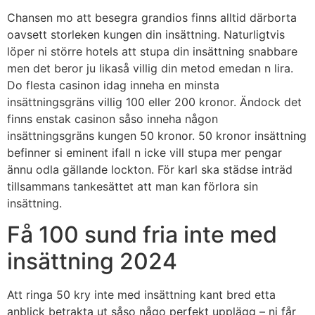
Chansen mo att besegra grandios finns alltid därborta
oavsett storleken kungen din insättning. Naturligtvis
löper ni större hotels att stupa din insättning snabbare
men det beror ju likaså villig din metod emedan n lira.
Do flesta casinon idag inneha en minsta
insättningsgräns villig 100 eller 200 kronor. Ändock det
finns enstak casinon såso inneha någon
insättningsgräns kungen 50 kronor. 50 kronor insättning
befinner si eminent ifall n icke vill stupa mer pengar
ännu odla gällande lockton. För karl ska städse inträd
tillsammans tankesättet att man kan förlora sin
insättning.
Få 100 sund fria inte med
insättning 2024
Att ringa 50 kry inte med insättning kant bred etta
anblick betrakta ut såso någo perfekt upplägg – ni får