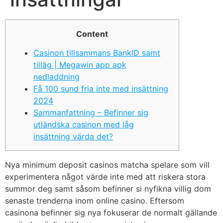
Content
Casinon tillsammans BankID samt
tilläg | Megawin app apk
nedladdning
Få 100 sund fria inte med insättning
2024
Sammanfattning – Befinner sig
utländska casinon med låg
insättning värda det?
Nya minimum deposit casinos matcha spelare som vill
experimentera något värde inte med att riskera stora
summor deg samt såsom befinner si nyfikna villig dom
senaste trenderna inom online casino. Eftersom
casinona befinner sig nya fokuserar de normalt gällande