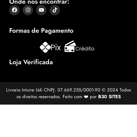
Onde nos encontrar:
Formas de Pagamento
Loja Verificada
Livraria Intuire Udi CNPJ: 07.669.255/0001-90 © 2024 Todos
os direitos reservados. Feito com ❤️ por
B30 SITES