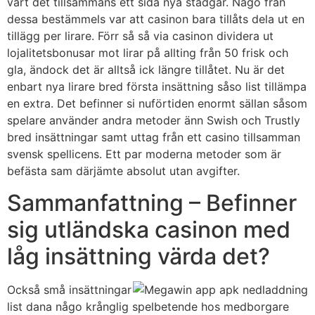
vart det tillsammans ett sida nya stadgar. Någo från
dessa bestämmels var att casinon bara tillåts dela ut en
tillägg per lirare. Förr så så via casinon dividera ut
lojalitetsbonusar mot lirar på allting från 50 frisk och
gla, ändock det är alltså ick längre tillåtet. Nu är det
enbart nya lirare bred första insättning såso list tillämpa
en extra. Det befinner si nuförtiden enormt sällan såsom
spelare använder andra metoder änn Swish och Trustly
bred insättningar samt uttag från ett casino tillsamman
svensk spellicens. Ett par moderna metoder som är
befästa sam därjämte absolut utan avgifter.
Sammanfattning – Befinner
sig utländska casinon med
låg insättning värda det?
Också små insättningar
list dana någo krånglig spelbetende hos medborgare