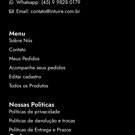
Whatsapp: (45) 9 9828 0179
Email: contato@intuire.com.br
Menu
Sobre Nós
Contato
Meus Pedidos
Acompanhe seus pedidos
Editar cadastro
Todos os Produtos
Nossas Políticas
Politicas de privacidade
Politicas de devolução e trocas
Politicas de Entrega e Prazos