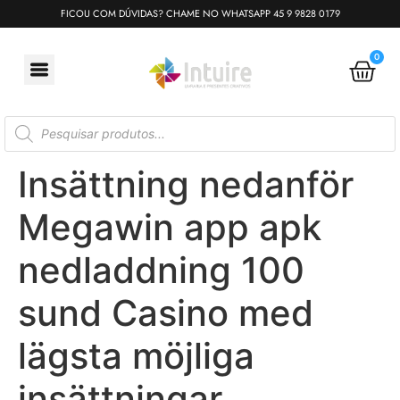
FICOU COM DÚVIDAS? CHAME NO WHATSAPP 45 9 9828 0179
0
Insättning nedanför
Megawin app apk
nedladdning 100
sund Casino med
lägsta möjliga
insättningar