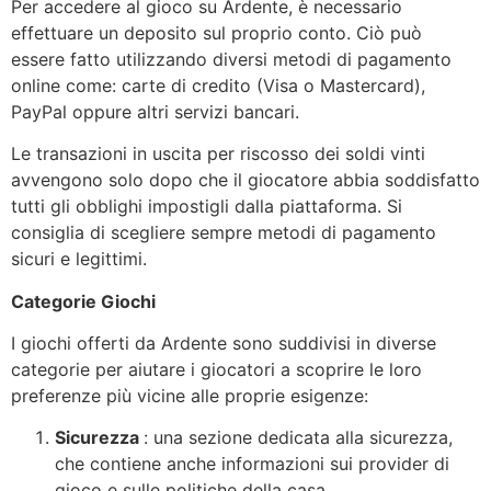
Per accedere al gioco su Ardente, è necessario
effettuare un deposito sul proprio conto. Ciò può
essere fatto utilizzando diversi metodi di pagamento
online come: carte di credito (Visa o Mastercard),
PayPal oppure altri servizi bancari.
Le transazioni in uscita per riscosso dei soldi vinti
avvengono solo dopo che il giocatore abbia soddisfatto
tutti gli obblighi impostigli dalla piattaforma. Si
consiglia di scegliere sempre metodi di pagamento
sicuri e legittimi.
Categorie Giochi
I giochi offerti da Ardente sono suddivisi in diverse
categorie per aiutare i giocatori a scoprire le loro
preferenze più vicine alle proprie esigenze:
Sicurezza
: una sezione dedicata alla sicurezza,
che contiene anche informazioni sui provider di
gioco e sulle politiche della casa.