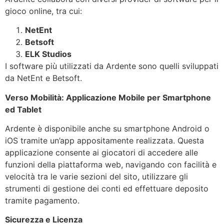
gioco online, tra cui:
NetEnt
Betsoft
ELK Studios
I software più utilizzati da Ardente sono quelli sviluppati
da NetEnt e Betsoft.
Verso Mobilità: Applicazione Mobile per Smartphone
ed Tablet
Ardente è disponibile anche su smartphone Android o
iOS tramite un’app appositamente realizzata. Questa
applicazione consente ai giocatori di accedere alle
funzioni della piattaforma web, navigando con facilità e
velocità tra le varie sezioni del sito, utilizzare gli
strumenti di gestione dei conti ed effettuare deposito
tramite pagamento.
Sicurezza e Licenza