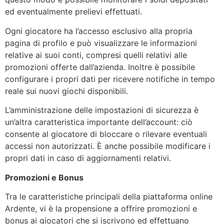
ed eventualmente prelievi effettuati.
Ogni giocatore ha l’accesso esclusivo alla propria
pagina di profilo e può visualizzare le informazioni
relative ai suoi conti, compresi quelli relativi alle
promozioni offerte dall’azienda. Inoltre è possibile
configurare i propri dati per ricevere notifiche in tempo
reale sui nuovi giochi disponibili.
L’amministrazione delle impostazioni di sicurezza è
un’altra caratteristica importante dell’account: ciò
consente al giocatore di bloccare o rilevare eventuali
accessi non autorizzati. È anche possibile modificare i
propri dati in caso di aggiornamenti relativi.
Promozioni e Bonus
Tra le caratteristiche principali della piattaforma online
Ardente, vi è la propensione a offrire promozioni e
bonus ai giocatori che si iscrivono ed effettuano