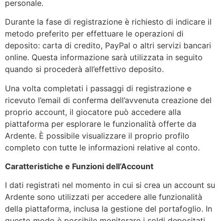
personale.
Durante la fase di registrazione è richiesto di indicare il
metodo preferito per effettuare le operazioni di
deposito: carta di credito, PayPal o altri servizi bancari
online. Questa informazione sarà utilizzata in seguito
quando si procederà all’effettivo deposito.
Una volta completati i passaggi di registrazione e
ricevuto l’email di conferma dell’avvenuta creazione del
proprio account, il giocatore può accedere alla
piattaforma per esplorare le funzionalità offerte da
Ardente. È possibile visualizzare il proprio profilo
completo con tutte le informazioni relative al conto.
Caratteristiche e Funzioni dell’Account
I dati registrati nel momento in cui si crea un account su
Ardente sono utilizzati per accedere alle funzionalità
della piattaforma, inclusa la gestione del portafoglio. In
questo modo è possibile monitorare i soldi depositati