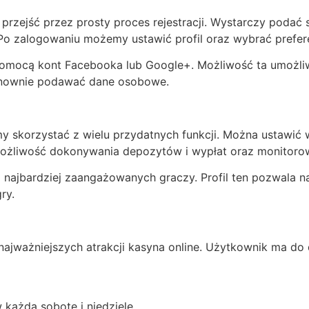
przejść przez prosty proces rejestracji. Wystarczy podać 
 Po zalogowaniu możemy ustawić profil oraz wybrać prefer
mocą kont Facebooka lub Google+. Możliwość ta umożliw
ponownie podawać dane osobowe.
 skorzystać z wielu przydatnych funkcji. Można ustawić 
ożliwość dokonywania depozytów i wypłat oraz monitorow
 najbardziej zaangażowanych graczy. Profil ten pozwala na 
ry.
jważniejszych atrakcji kasyna online. Użytkownik ma do d
każdą sobotę i niedzielę.