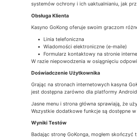
systemów ochrony i ich uaktualnianiu, jak p
Obsługa Klienta
Kasyno GoKong oferuje swoim graczom różne
Linia telefoniczna
Wiadomości elektroniczne (e-maile)
Formularz kontaktowy na stronie intern
W razie niepowodzenia w osiągnięciu odpow
Doświadczenie Użytkownika
Grając na stronach internetowych kasyna GoK
jest dostępna zarówno dla platformy Android, 
Jasne menu i strona główna sprawiają, że uż
Wszystkie dodatkowe funkcje są dostępne w j
Wyniki Testów
Badając stronę GoKonga, mogłem skończyć ty