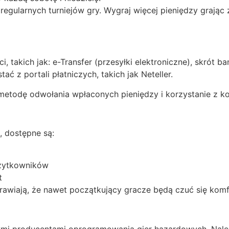
egularnych turniejów gry. Wygraj więcej pieniędzy grają
 takich jak: e-Transfer (przesyłki elektroniczne), skrót ba
 z portali płatniczych, takich jak Neteller.
todę odwołania wpłaconych pieniędzy i korzystanie z kon
, dostępne są:
użytkowników
t
prawiają, że nawet początkujący gracze będą czuć się kom
i producentami oprogramowania gier hazardowych. Należ