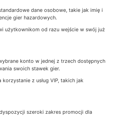
standardowe dane osobowe, takie jak imię i
encje gier hazardowych.
i użytkownikom od razu wejście w swój już
wybrane konto w jednej z trzech dostępnych
ania swoich stawek gier.
korzystanie z usług VIP, takich jak
yspozycji szeroki zakres promocji dla