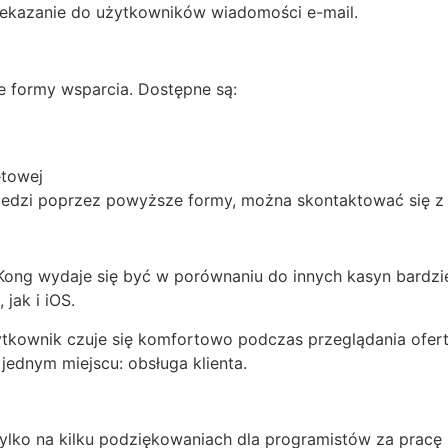
rzekazanie do użytkowników wiadomości e-mail.
 formy wsparcia. Dostępne są:
etowej
iedzi poprzez powyższe formy, można skontaktować się z
ong wydaje się być w porównaniu do innych kasyn bardzie
jak i iOS.
ytkownik czuje się komfortowo podczas przeglądania oferty
ednym miejscu: obsługa klienta.
lko na kilku podziękowaniach dla programistów za pracę 