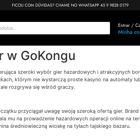
FICOU COM DÚVIDAS? CHAME NO WHATSAPP 45 9 9828 0179
Entrar / C
Minha co
tr w GoKongu
erująca szeroki wybór gier hazardowych i atrakcyjnych bo
kach, którym nie wystarczą proste kasyno na automaty lu
tale rozgrywa się wśród graczy.
ątku przyciągał uwagę swoją szeroką ofertą gier. Brand d
a mu na prowadzenie hazardowych operacji online na tere
ina średniowieczną wioskę na tyłach tajskiego bazaru.