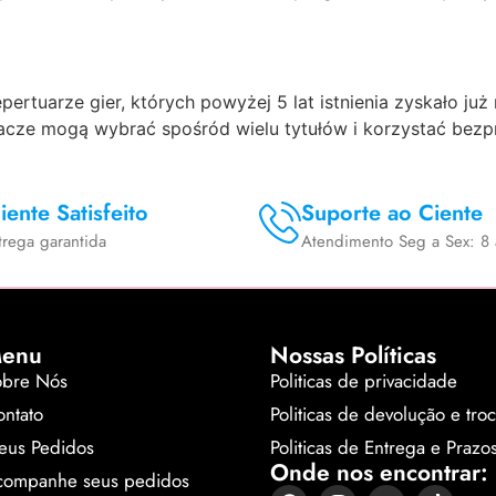
rtuarze gier, których powyżej 5 lat istnienia zyskało już 
ze mogą wybrać spośród wielu tytułów i korzystać bezpr
iente Satisfeito
Suporte ao Ciente
trega garantida
Atendimento Seg a Sex: 8 
enu
Nossas Políticas
obre Nós
Politicas de privacidade
ntato
Politicas de devolução e tro
eus Pedidos
Politicas de Entrega e Prazo
Onde nos encontrar:
companhe seus pedidos