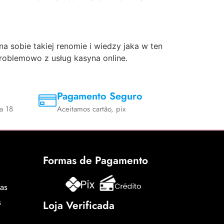
na sobie takiej renomie i wiedzy jaka w ten
oblemowo z usług kasyna online.
Pagamento Seguro
a 18
Aceitamos cartão, pix
Formas de Pagamento
cas
s
Loja Verificada