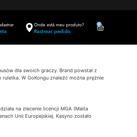
adastrar
Onde está meu produto?
0
nta
Rastrear pedido
nusów dla swoich graczy. Brand powstał z
b ruletka. W GoKongu znaleźć można prężnie
ziała na zlecenie licencji MGA (Malta
nach Unii Europejskiej. Kasyno zostało