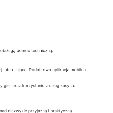
 obsługą pomoc techniczną.
j interesujące. Dodatkowo aplikacja mobilna
 gier oraz korzystaniu z usług kasyna.
nad niezwykle przyjazną i praktyczną