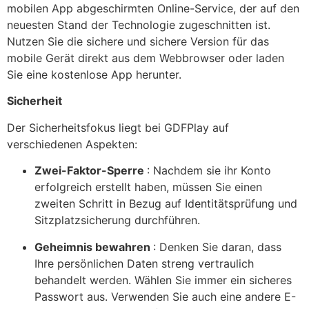
mobilen App abgeschirmten Online-Service, der auf den
neuesten Stand der Technologie zugeschnitten ist.
Nutzen Sie die sichere und sichere Version für das
mobile Gerät direkt aus dem Webbrowser oder laden
Sie eine kostenlose App herunter.
Sicherheit
Der Sicherheitsfokus liegt bei GDFPlay auf
verschiedenen Aspekten:
Zwei-Faktor-Sperre
: Nachdem sie ihr Konto
erfolgreich erstellt haben, müssen Sie einen
zweiten Schritt in Bezug auf Identitätsprüfung und
Sitzplatzsicherung durchführen.
Geheimnis bewahren
: Denken Sie daran, dass
Ihre persönlichen Daten streng vertraulich
behandelt werden. Wählen Sie immer ein sicheres
Passwort aus. Verwenden Sie auch eine andere E-