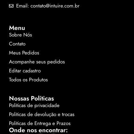
Email: contato@intuire.com.br
Menu
Sobre Nós
Contato
Meus Pedidos
Acompanhe seus pedidos
Editar cadastro
Todos os Produtos
Nossas Políticas
Politicas de privacidade
Politicas de devolução e trocas
Politicas de Entrega e Prazos
Onde nos encontrar: