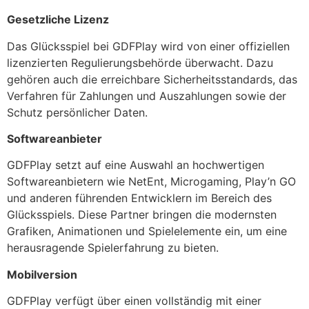
Gesetzliche Lizenz
Das Glücksspiel bei GDFPlay wird von einer offiziellen
lizenzierten Regulierungsbehörde überwacht. Dazu
gehören auch die erreichbare Sicherheitsstandards, das
Verfahren für Zahlungen und Auszahlungen sowie der
Schutz persönlicher Daten.
Softwareanbieter
GDFPlay setzt auf eine Auswahl an hochwertigen
Softwareanbietern wie NetEnt, Microgaming, Play’n GO
und anderen führenden Entwicklern im Bereich des
Glücksspiels. Diese Partner bringen die modernsten
Grafiken, Animationen und Spielelemente ein, um eine
herausragende Spielerfahrung zu bieten.
Mobilversion
GDFPlay verfügt über einen vollständig mit einer