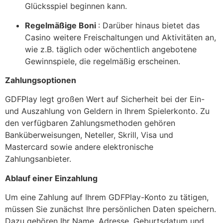
Glücksspiel beginnen kann.
Regelmäßige Boni
: Darüber hinaus bietet das
Casino weitere Freischaltungen und Aktivitäten an,
wie z.B. täglich oder wöchentlich angebotene
Gewinnspiele, die regelmäßig erscheinen.
Zahlungsoptionen
GDFPlay legt großen Wert auf Sicherheit bei der Ein-
und Auszahlung von Geldern in Ihrem Spielerkonto. Zu
den verfügbaren Zahlungsmethoden gehören
Banküberweisungen, Neteller, Skrill, Visa und
Mastercard sowie andere elektronische
Zahlungsanbieter.
Ablauf einer Einzahlung
Um eine Zahlung auf Ihrem GDFPlay-Konto zu tätigen,
müssen Sie zunächst Ihre persönlichen Daten speichern.
Dazu gehören Ihr Name, Adresse, Geburtsdatum und