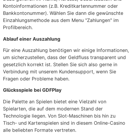
Kontoinformationen (z.B. Kreditkartennummer oder
Bankkontonummer). Wählen Sie dann die gewünschte
Einzahlungsmethode aus dem Menu "Zahlungen" im
Profilbereich.
Ablauf einer Auszahlung
Für eine Auszahlung benötigen wir einige Informationen,
um sicherzustellen, dass der Geldfluss transparent und
gesetzlich korrekt ist. Stellen Sie sich also gerne in
Verbindung mit unserem Kundensupport, wenn Sie
Fragen oder Probleme haben.
Glücksspiele bei GDFPlay
Die Palette an Spielen bietet eine Vielzahl von
Spielarten, die auf dem modernen Stand der
Technologie liegen. Von Slot-Maschinen bis hin zu
Tisch- und Kartenspielen sind in diesem Online-Casino
alle beliebten Formate vertreten.