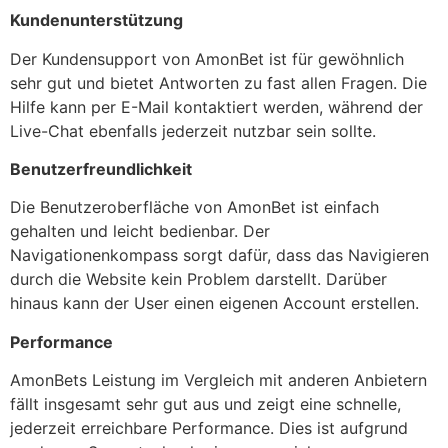
Kundenunterstützung
Der Kundensupport von AmonBet ist für gewöhnlich
sehr gut und bietet Antworten zu fast allen Fragen. Die
Hilfe kann per E-Mail kontaktiert werden, während der
Live-Chat ebenfalls jederzeit nutzbar sein sollte.
Benutzerfreundlichkeit
Die Benutzeroberfläche von AmonBet ist einfach
gehalten und leicht bedienbar. Der
Navigationenkompass sorgt dafür, dass das Navigieren
durch die Website kein Problem darstellt. Darüber
hinaus kann der User einen eigenen Account erstellen.
Performance
AmonBets Leistung im Vergleich mit anderen Anbietern
fällt insgesamt sehr gut aus und zeigt eine schnelle,
jederzeit erreichbare Performance. Dies ist aufgrund