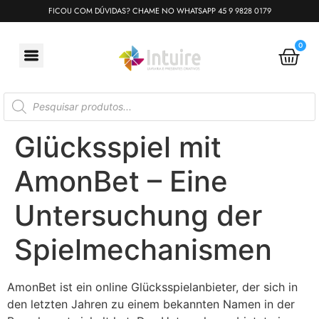
FICOU COM DÚVIDAS? CHAME NO WHATSAPP 45 9 9828 0179
0
Glücksspiel mit
AmonBet – Eine
Untersuchung der
Spielmechanismen
AmonBet ist ein online Glücksspielanbieter, der sich in
den letzten Jahren zu einem bekannten Namen in der