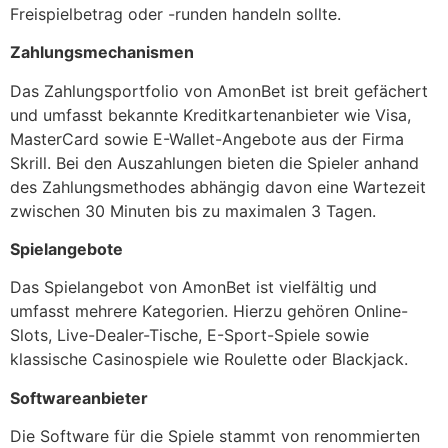
Freispielbetrag oder -runden handeln sollte.
Zahlungsmechanismen
Das Zahlungsportfolio von AmonBet ist breit gefächert
und umfasst bekannte Kreditkartenanbieter wie Visa,
MasterCard sowie E-Wallet-Angebote aus der Firma
Skrill. Bei den Auszahlungen bieten die Spieler anhand
des Zahlungsmethodes abhängig davon eine Wartezeit
zwischen 30 Minuten bis zu maximalen 3 Tagen.
Spielangebote
Das Spielangebot von AmonBet ist vielfältig und
umfasst mehrere Kategorien. Hierzu gehören Online-
Slots, Live-Dealer-Tische, E-Sport-Spiele sowie
klassische Casinospiele wie Roulette oder Blackjack.
Softwareanbieter
Die Software für die Spiele stammt von renommierten