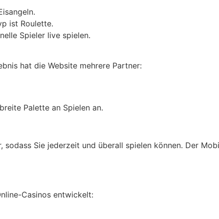
Eisangeln.
p ist Roulette.
elle Spieler live spielen.
ebnis hat die Website mehrere Partner:
reite Palette an Spielen an.
r, sodass Sie jederzeit und überall spielen können. Der Mo
Online-Casinos entwickelt: