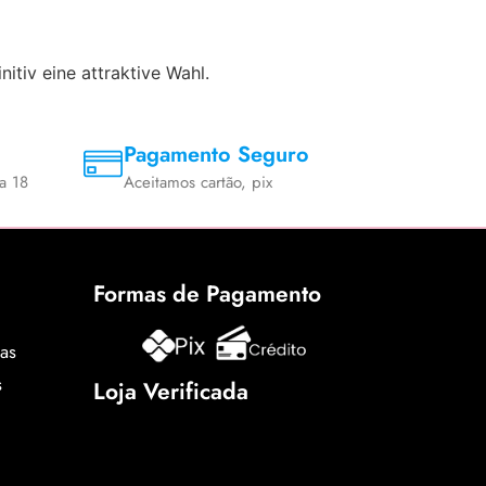
itiv eine attraktive Wahl.
Pagamento Seguro
a 18
Aceitamos cartão, pix
Formas de Pagamento
cas
s
Loja Verificada