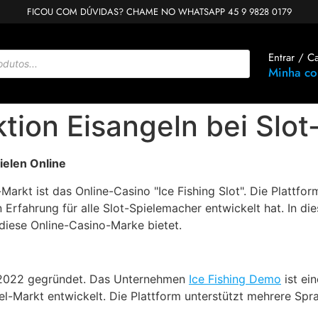
FICOU COM DÚVIDAS? CHAME NO WHATSAPP 45 9 9828 0179
Entrar / C
Minha co
tion Eisangeln bei Slot
ielen Online
Markt ist das Online-Casino "Ice Fishing Slot". Die Plattfo
 Erfahrung für alle Slot-Spielemacher entwickelt hat. In d
diese Online-Casino-Marke bietet.
hr 2022 gegründet. Das Unternehmen
Ice Fishing Demo
ist ei
el-Markt entwickelt. Die Plattform unterstützt mehrere Spr