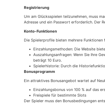
Registrierung
Um am Glücksspielen teilzunehmen, muss man z
Adresse und ein Passwort erforderlich. Der Re
Konto-Funktionen
Die Spielerprofile bieten mehrere Funktionen f
Einzahlungsmethoden: Die Website bietet
Auszahlungsanfragen: Wenn Sie Ihre Gew
beträgt 10 Euro.
Spielerhistorie: Durch die Historiefunkti
Bonusprogramm
Ein attraktives Bonusangebot wartet auf Neu
Einzahlungsbonus von 100 % auf das ers
Freispiele für bestimmte Slots
Der Spieler muss den Bonusbedingungen ents