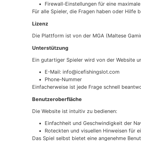
Firewall-Einstellungen für eine maximale
Für alle Spieler, die Fragen haben oder Hilf
Lizenz
Die Plattform ist von der MGA (Maltese Gaming
Unterstützung
Ein gutartiger Spieler wird von der Website un
E-Mail: info@icefishingslot.com
Phone-Nummer
Einfacherweise ist jede Frage schnell beantwor
Benutzeroberfläche
Die Website ist intuitiv zu bedienen:
Einfachheit und Geschwindigkeit der Na
Roteckten und visuellen Hinweisen für e
Das Spiel selbst bietet eine angenehme Benutzu