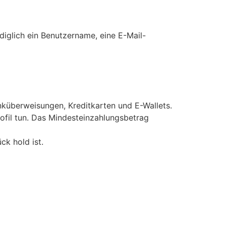
iglich ein Benutzername, eine E-Mail-
nküberweisungen, Kreditkarten und E-Wallets.
fil tun. Das Mindesteinzahlungsbetrag
ck hold ist.