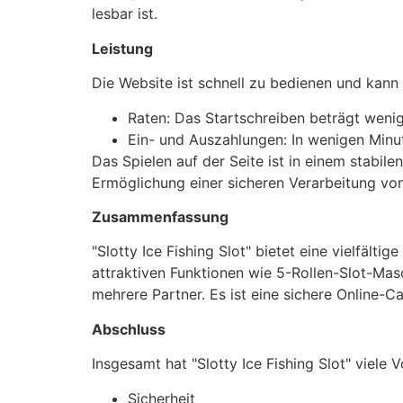
lesbar ist.
Leistung
Die Website ist schnell zu bedienen und kan
Raten: Das Startschreiben beträgt wenig
Ein- und Auszahlungen: In wenigen Minu
Das Spielen auf der Seite ist in einem stabil
Ermöglichung einer sicheren Verarbeitung von
Zusammenfassung
"Slotty Ice Fishing Slot" bietet eine vielfälti
attraktiven Funktionen wie 5-Rollen-Slot-Mas
mehrere Partner. Es ist eine sichere Online-C
Abschluss
Insgesamt hat "Slotty Ice Fishing Slot" viele Vo
Sicherheit