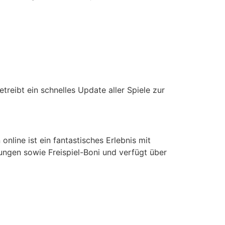
treibt ein schnelles Update aller Spiele zur
online ist ein fantastisches Erlebnis mit
lungen sowie Freispiel-Boni und verfügt über