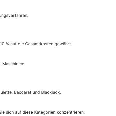
lungsverfahren:
n 10 % auf die Gesamtkosten gewährt.
ot-Maschinen:
ulette, Baccarat und Blackjack.
Sie sich auf diese Kategorien konzentrieren: