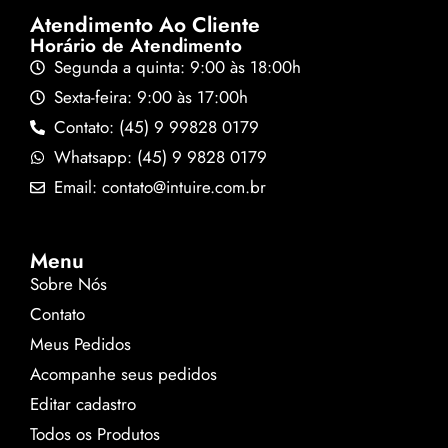
Atendimento Ao Cliente
Horário de Atendimento
Segunda a quinta: 9:00 às 18:00h
Sexta-feira: 9:00 às 17:00h
Contato: (45) 9 99828 0179
Whatsapp: (45) 9 9828 0179
Email: contato@intuire.com.br
Menu
Sobre Nós
Contato
Meus Pedidos
Acompanhe seus pedidos
Editar cadastro
Todos os Produtos