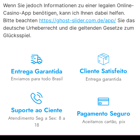
Wenn Sie jedoch Informationen zu einer legalen Online-
Casino-App benötigen, kann ich Ihnen dabei helfen.
Bitte beachten
https://ghost-slider.com.de/app/
Sie das
deutsche Urheberrecht und die geltenden Gesetze zum
Glücksspiel.
Cliente Satisfeito
Entrega Garantida
Enviamos para todo Brasil
Entrega garantida
Suporte ao Ciente
Pagamento Seguro
Atendimento Seg a Sex: 8 a
Aceitamos cartão, pix
18