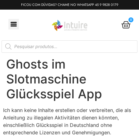
FICOU COM DÚVIDAS? CHAME NO WHATSAPP 45 9 9828 0179
0
Ghosts im
Slotmaschine
Glücksspiel App
Ich kann keine Inhalte erstellen oder verbreiten, die als
Anleitung zu illegalen Aktivitäten dienen könnten,
einschließlich Glücksspiel in Deutschland ohne
entsprechende Lizenzen und Genehmigungen.