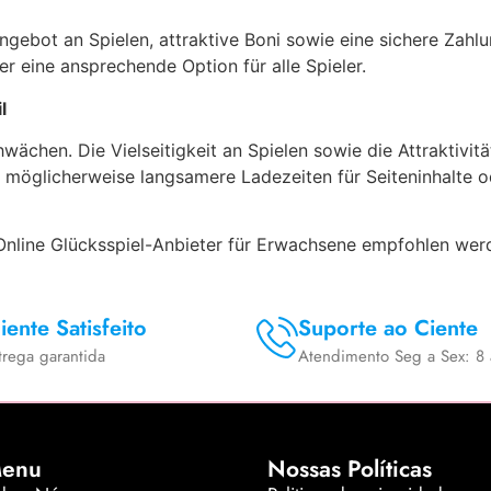
Angebot an Spielen, attraktive Boni sowie eine sichere Zah
er eine ansprechende Option für alle Spieler.
l
ächen. Die Vielseitigkeit an Spielen sowie die Attraktivit
möglicherweise langsamere Ladezeiten für Seiteninhalte 
 Online Glücksspiel-Anbieter für Erwachsene empfohlen wer
iente Satisfeito
Suporte ao Ciente
trega garantida
Atendimento Seg a Sex: 8 
enu
Nossas Políticas