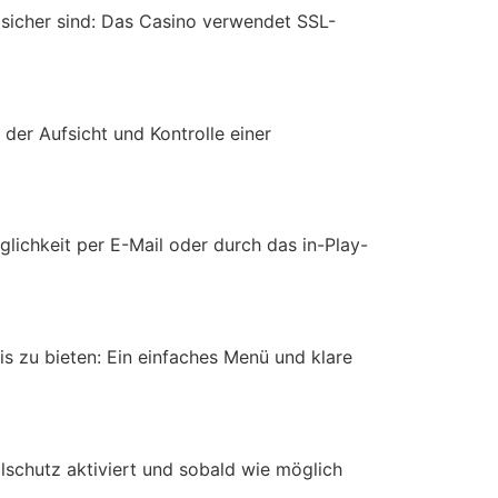
 sicher sind: Das Casino verwendet SSL-
der Aufsicht und Kontrolle einer
öglichkeit per E-Mail oder durch das in-Play-
is zu bieten: Ein einfaches Menü und klare
lschutz aktiviert und sobald wie möglich