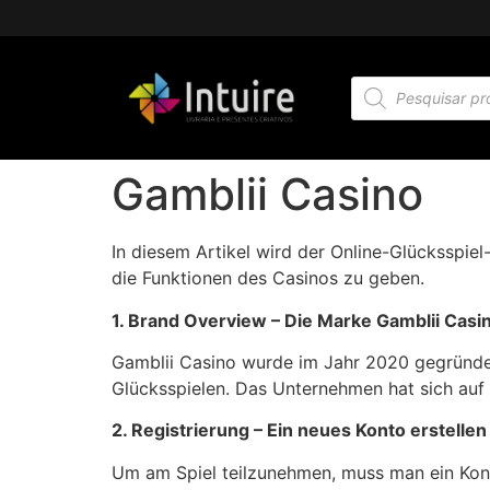
Gamblii Casino
In diesem Artikel wird der Online-Glücksspie
die Funktionen des Casinos zu geben.
1. Brand Overview – Die Marke Gamblii Casi
Gamblii Casino wurde im Jahr 2020 gegründet 
Glücksspielen. Das Unternehmen hat sich auf 
2. Registrierung – Ein neues Konto erstellen
Um am Spiel teilzunehmen, muss man ein Kont