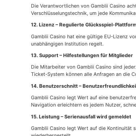
Die Verantwortlichen von Gamblii Casino acht
Verschlüsselungstechnik, um jede Kommunikat
12. Lizenz – Regulierte Glücksspiel-Plattfor
Gamblii Casino hat eine gültige EU-Lizenz von
unabhängigen Institution regelt.
13. Support – Hilfestellungen für Mitglieder
Die Mitarbeiter von Gamblii Casino sind jederz
Ticket-System können alle Anfragen an die C
14. Benutzerschnitt – Benutzerfreundlichkei
Gamblii Casino legt Wert auf eine benutzerfre
Navigation erleichtern es jedem Nutzer, schn
15. Leistung – Serienausfall wird gemeldet
Gamblii Casino legt Wert auf die Kontinuität
wiederhergestellt.