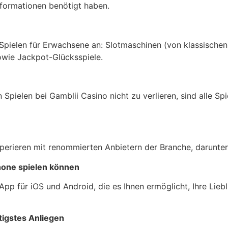
nformationen benötigt haben.
n Spielen für Erwachsene an: Slotmaschinen (von klassische
sowie Jackpot-Glücksspiele.
pielen bei Gamblii Casino nicht zu verlieren, sind alle Spi
perieren mit renommierten Anbietern der Branche, darunte
hone spielen können
App für iOS und Android, die es Ihnen ermöglicht, Ihre Lieb
htigstes Anliegen