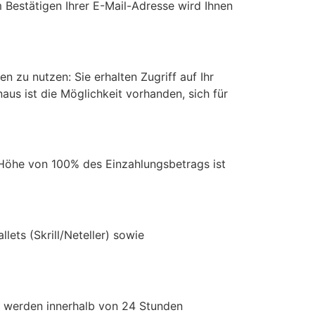
 Bestätigen Ihrer E-Mail-Adresse wird Ihnen
 zu nutzen: Sie erhalten Zugriff auf Ihr
aus ist die Möglichkeit vorhanden, sich für
 Höhe von 100% des Einzahlungsbetrags ist
ets (Skrill/Neteller) sowie
en werden innerhalb von 24 Stunden