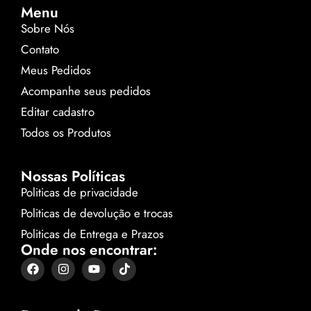
Menu
Sobre Nós
Contato
Meus Pedidos
Acompanhe seus pedidos
Editar cadastro
Todos os Produtos
Nossas Políticas
Politicas de privacidade
Politicas de devolução e trocas
Politicas de Entrega e Prazos
Onde nos encontrar: