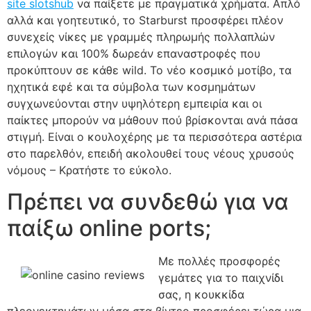
site slotshub
να παίξετε με πραγματικά χρήματα. Απλό
αλλά και γοητευτικό, το Starburst προσφέρει πλέον
συνεχείς νίκες με γραμμές πληρωμής πολλαπλών
επιλογών και 100% δωρεάν επαναστροφές που
προκύπτουν σε κάθε wild. Το νέο κοσμικό μοτίβο, τα
ηχητικά εφέ και τα σύμβολα των κοσμημάτων
συγχωνεύονται στην υψηλότερη εμπειρία και οι
παίκτες μπορούν να μάθουν πού βρίσκονται ανά πάσα
στιγμή. Είναι ο κουλοχέρης με τα περισσότερα αστέρια
στο παρελθόν, επειδή ακολουθεί τους νέους χρυσούς
νόμους – Κρατήστε το εύκολο.
Πρέπει να συνδεθώ για να
παίξω online ports;
Με πολλές προσφορές
γεμάτες για το παιχνίδι
σας, η κουκκίδα
πλεονεκτημάτων μέσα στα βίντεο προσφέρει τώρα μια