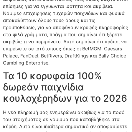
επίσημες για να εγγυώνται ισότητα και ακρίβεια.
Νόμιμες επιχειρήσεις τυχερών παιχνιδιών και φυσικά
αποκαλύπτουν όλους τους όρους και τις
προϋποθέσεις, για να αποφύγουν κρυφές πληροφορίες
στα ψιλά γράμματα, πράγμα που σημαίνει ότι ξέρετε
ακριβώς τι να περιμένετε. Αυτό σημαίνει ότι πρέπει να
επιμείνετε σε ιστότοπους όπως οι BetMGM, Caesars
Palace, FanDuel, BetRivers, DraftKings και Bally Choice
Gambling Enterprise.
Τα 10 κορυφαία 100%
δωρεάν παιχνίδια
κουλοχέρηδων για το 2026
Η νέα πληρωμή σας ενημερώνει ακριβώς για το ποσό
του στοιχήματος σε νόμισμα που καταβλήθηκε στα
κέρδη. Αυτό είναι ιδιαίτερα σημαντικό αν αποφασίσετε