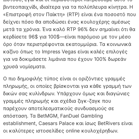
βιντεοπαιχνίδι, ιδιαίτερα για τα πολύπλευρα κίνητρα. Η
«Επιστροφή στον Παίκτη» (RTP) είναι ένα ποσοστό που
δείχνει πόσο θα αποδώσει ένας κουλοχέρης αμέσως
μετά τα χρόνια. Ένα καλό RTP 96% δεν σημαίνει ότι θα
κερδίσετε 96$ για 100$—είναι παρόμοιο με τον μέσο
όρο όταν περιστρέφονται εκατομμύρια. Τα κοινωνικά
καζίνο όπως το Impress Vegas είναι καλές επιλογές
για να δοκιμάσετε λιμάνια που έχουν 100% δωρεάν
χρυσά νομίσματα.
Ο πιο δημοφιλής τύπος είναι οι οριζόντιες γραμμές
πληρωμής, οι οποίες βρίσκονται για κάθε γραμμή των
δικών σας κυλίνδρων. Υπάρχουν όμως και διαγώνιες
γραμμές πληρωμής και σχέδια ζιγκ-ζαγκ που
παρέχουν αποτελεσματικούς συνδυασμούς σε
απόσταση. Τα BetMGM, FanDuel Gambling
establishment, Caesars Palace και ίσως BetRivers είναι
οι καλύτερες ιστοσελίδες online κουλοχέρηδων.