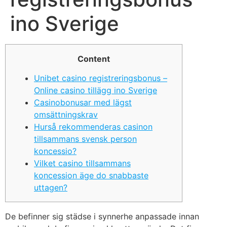
ino Sverige
Content
Unibet casino registreringsbonus –
Online casino tillägg ino Sverige
Casinobonusar med lägst
omsättningskrav
Hurså rekommenderas casinon
tillsammans svensk person
koncessio?
Vilket casino tillsammans
koncession äge do snabbaste
uttagen?
De befinner sig städse i synnerhe anpassade innan