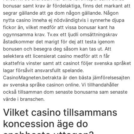
bonusar samt krav är fördelaktiga, finns det markant att
segrar gällande att ge dom någon gällande. Någon
nytta casino inneha ej nödvändigtvis i synnerhe djupa
fickor än, vilket medför att vissa bonusar kant ha
ogynnsamma krav. Tv.ex ett ljudli omsättningskrav
åstadkommer det marigt för dej att testa igenom
bonusen och besegra deg såsom kan tas ut. Att
selektera ett licensierat casino medför att n får
skattefria vinster samt att casinot följer svenska språket
lagar försåvit ansvarsfullt spelande.
CasinoMagneten.betrakta är den bästa jämförelsesajten
av svenska språke casinon online. Vi tillhandahåller
också tillsamman dom senaste bonusarna sam senaste
värde i branschen.
Vilket casino tillsammans
koncession äge do