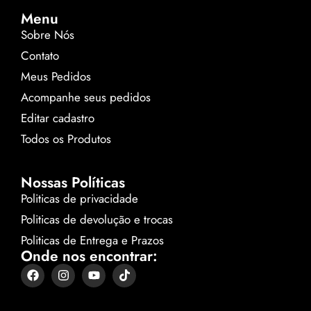
Menu
Sobre Nós
Contato
Meus Pedidos
Acompanhe seus pedidos
Editar cadastro
Todos os Produtos
Nossas Políticas
Politicas de privacidade
Politicas de devolução e trocas
Politicas de Entrega e Prazos
Onde nos encontrar: