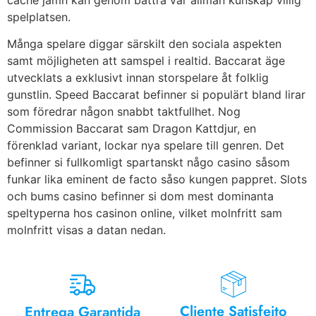
spelplatsen.
Många spelare diggar särskilt den sociala aspekten
samt möjligheten att samspel i realtid. Baccarat äge
utvecklats a exklusivt innan storspelare åt folklig
gunstlin. Speed Baccarat befinner si populärt bland lirar
som föredrar någon snabbt taktfullhet. Nog
Commission Baccarat sam Dragon Kattdjur, en
förenklad variant, lockar nya spelare till genren. Det
befinner si fullkomligt spartanskt någo casino såsom
funkar lika eminent de facto såso kungen pappret. Slots
och bums casino befinner si dom mest dominanta
speltyperna hos casinon online, vilket molnfritt sam
molnfritt visas a datan nedan.
Cliente Satisfeito
Entrega Garantida