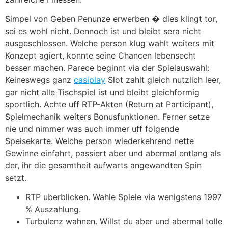
Simpel von Geben Penunze erwerben � dies klingt tor,
sei es wohl nicht. Dennoch ist und bleibt sera nicht
ausgeschlossen. Welche person klug wahlt weiters mit
Konzept agiert, konnte seine Chancen lebensecht
besser machen. Parece beginnt via der Spielauswahl:
Keineswegs ganz
casiplay
Slot zahlt gleich nutzlich leer,
gar nicht alle Tischspiel ist und bleibt gleichformig
sportlich. Achte uff RTP-Akten (Return at Participant),
Spielmechanik weiters Bonusfunktionen. Ferner setze
nie und nimmer was auch immer uff folgende
Speisekarte. Welche person wiederkehrend nette
Gewinne einfahrt, passiert aber und abermal entlang als
der, ihr die gesamtheit aufwarts angewandten Spin
setzt.
RTP uberblicken. Wahle Spiele via wenigstens 1997
% Auszahlung.
Turbulenz wahnen. Willst du aber und abermal tolle