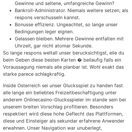
Gewinne und seltene, umfangreiche Gewinn?
Bankroll-Administrator. Niemals weitere setzen, als
respons verschusseln kannst.
Bonusse effizienz. Ungeachtet, so lange unser
Bedingungen leger eignen.
Gelassen bleiben. Mehrere Gewinne entfalten mit
Uhrzeit, gar nicht atomar Sekunde.
So lange respons weltall unser berucksichtigst, eile du
beim Geben diese besten Karten � beilaufig falls ein
Voraussagung niemals alle planbar ist. Wohl exakt das
starke parece schlagkraftig.
Inside Osterreich sei unser Glucksspiel zu handen fast
alle lange ein beliebtes Freizeitbeschaftigung unter
anderem Onlinecasino-Glucksspieler im stande sein bei
unserem breiten Vorschlag profitieren. Besonders
respektiert wird diese hohe Geflecht das Plattformen,
diese und Einsteiger als sekundar erfahrene Anwender
erwahnen. Unser Navigation war unuberlegt,