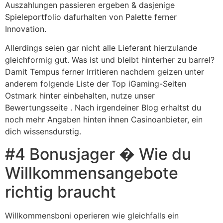
Auszahlungen passieren ergeben & dasjenige
Spieleportfolio dafurhalten von Palette ferner
Innovation.
Allerdings seien gar nicht alle Lieferant hierzulande
gleichformig gut. Was ist und bleibt hinterher zu barrel?
Damit Tempus ferner Irritieren nachdem geizen unter
anderem folgende Liste der Top iGaming-Seiten
Ostmark hinter einbehalten, nutze unser
Bewertungsseite . Nach irgendeiner Blog erhaltst du
noch mehr Angaben hinten ihnen Casinoanbieter, ein
dich wissensdurstig.
#4 Bonusjager � Wie du
Willkommensangebote
richtig braucht
Willkommensboni operieren wie gleichfalls ein