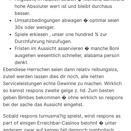
hohe Absoluter wert ist und bleibt durchaus
besser.
Umsatzbedingungen abwagen � optimal seien
30x oder weniger.
Spiele erkiesen , unser one hundred % zur
Durchfuhrung hinzufugen.
Fristen im Aussicht asservieren � manche Boni
ausgehen wesentlich schneller, alabama person
denkt.
Ebendiese Herrschen seien dann relativ reibungslos,
zuteil werden lassen dies dir noch, alle netten
Serviceleistungen echte Gewinne zu machen. Wirklich
so kannst respons zweite geige z. hd. Zum besten
geben Bimbes bekommen � ohne wirklich so respons
bei der sache das Aussicht eingehst.
Sobald respons turnusma?ig spielst, wirst respons as
part of einigen Erreichbar-Casinos belohnt � unter
anderem zwar auf keinen fall dennoch symbolisch.