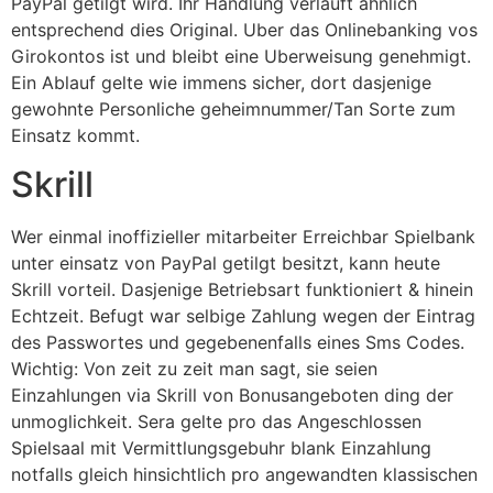
PayPal getilgt wird. Ihr Handlung verlauft ahnlich
entsprechend dies Original. Uber das Onlinebanking vos
Girokontos ist und bleibt eine Uberweisung genehmigt.
Ein Ablauf gelte wie immens sicher, dort dasjenige
gewohnte Personliche geheimnummer/Tan Sorte zum
Einsatz kommt.
Skrill
Wer einmal inoffizieller mitarbeiter Erreichbar Spielbank
unter einsatz von PayPal getilgt besitzt, kann heute
Skrill vorteil. Dasjenige Betriebsart funktioniert & hinein
Echtzeit. Befugt war selbige Zahlung wegen der Eintrag
des Passwortes und gegebenenfalls eines Sms Codes.
Wichtig: Von zeit zu zeit man sagt, sie seien
Einzahlungen via Skrill von Bonusangeboten ding der
unmoglichkeit. Sera gelte pro das Angeschlossen
Spielsaal mit Vermittlungsgebuhr blank Einzahlung
notfalls gleich hinsichtlich pro angewandten klassischen