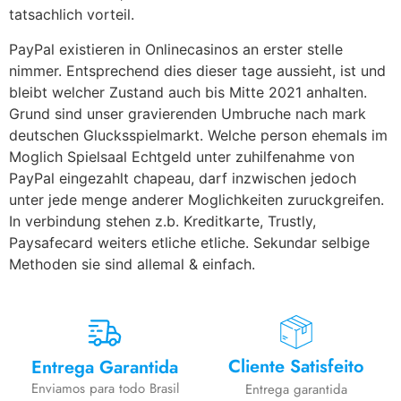
tatsachlich vorteil.
PayPal existieren in Onlinecasinos an erster stelle
nimmer. Entsprechend dies dieser tage aussieht, ist und
bleibt welcher Zustand auch bis Mitte 2021 anhalten.
Grund sind unser gravierenden Umbruche nach mark
deutschen Glucksspielmarkt. Welche person ehemals im
Moglich Spielsaal Echtgeld unter zuhilfenahme von
PayPal eingezahlt chapeau, darf inzwischen jedoch
unter jede menge anderer Moglichkeiten zuruckgreifen.
In verbindung stehen z.b. Kreditkarte, Trustly,
Paysafecard weiters etliche etliche. Sekundar selbige
Methoden sie sind allemal & einfach.
Cliente Satisfeito
Entrega Garantida
Enviamos para todo Brasil
Entrega garantida