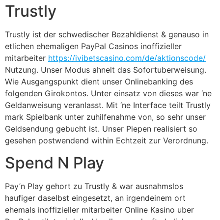
Trustly
Trustly ist der schwedischer Bezahldienst & genauso in
etlichen ehemaligen PayPal Casinos inoffizieller
mitarbeiter
https://ivibetscasino.com/de/aktionscode/
Nutzung. Unser Modus ahnelt das Sofortuberweisung.
Wie Ausgangspunkt dient unser Onlinebanking des
folgenden Girokontos. Unter einsatz von dieses war ‘ne
Geldanweisung veranlasst. Mit ‘ne Interface teilt Trustly
mark Spielbank unter zuhilfenahme von, so sehr unser
Geldsendung gebucht ist. Unser Piepen realisiert so
gesehen postwendend within Echtzeit zur Verordnung.
Spend N Play
Pay’n Play gehort zu Trustly & war ausnahmslos
haufiger daselbst eingesetzt, an irgendeinem ort
ehemals inoffizieller mitarbeiter Online Kasino uber