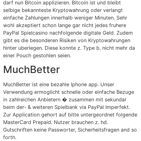
darf nun Bitcoin applizieren. Bitcoin ist und bleibt
selbige bekannteste Kryptowahrung oder verlangt
einfache Zahlungen innerhalb weniger Minuten. Sehr
wohl akzeptiert schon lange gar nicht jedes fruhere
PayPal Spielcasino nachfolgende digitale Geld. Zudem
gibt es die besonderen Risiken von Kryptowahrungen
hinter uberlegen. Diese konnte z. Type b. nicht mehr da
einer Pouch gestohlen seien.
MuchBetter
MuchBetter ist eine bezahle Iphone app. Unser
Verwendung ermoglicht schnelle oder einfache Bezuge
in zahlreichen Anbietern � zusammen mit sekundar
beim der- & weiteren Spielbank via PayPal Imperfekt.
Zur Application gehort auf bitte untergeordnet folgende
MasterCard Prepaid. Nutzer brauchen z. hd.
Gutschriften keine Passworter, Sicherheitsfragen and so
forth.