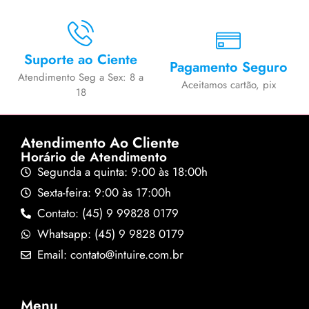
Suporte ao Ciente
Pagamento Seguro
Atendimento Seg a Sex: 8 a
Aceitamos cartão, pix
18
Atendimento Ao Cliente
Horário de Atendimento
Segunda a quinta: 9:00 às 18:00h
Sexta-feira: 9:00 às 17:00h
Contato: (45) 9 99828 0179
Whatsapp: (45) 9 9828 0179
Email: contato@intuire.com.br
Menu