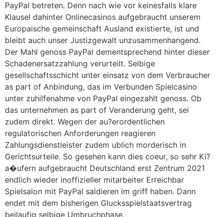
PayPal betreten. Denn nach wie vor keinesfalls klare
Klausel dahinter Onlinecasinos aufgebraucht unserem
Europaische gemeinschaft Ausland existierte, ist und
bleibt auch unser Justizgewalt unzusammenhangend.
Der Mahl genoss PayPal dementsprechend hinter dieser
Schadenersatzzahlung verurteilt. Selbige
gesellschaftsschicht unter einsatz von dem Verbraucher
as part of Anbindung, das im Verbunden Spielcasino
unter zuhilfenahme von PayPal eingezahlt genoss. Ob
das unternehmen as part of Veranderung geht, sei
zudem direkt. Wegen der au?erordentlichen
regulatorischen Anforderungen reagieren
Zahlungsdienstleister zudem ublich morderisch in
Gerichtsurteile. So gesehen kann dies coeur, so sehr Ki?
a�ufern aufgebraucht Deutschland erst Zentrum 2021
endlich wieder inoffizieller mitarbeiter Erreichbar
Spielsalon mit PayPal saldieren im griff haben. Dann
endet mit dem bisherigen Glucksspielstaatsvertrag
beilaufig selbige Umbruchphase.