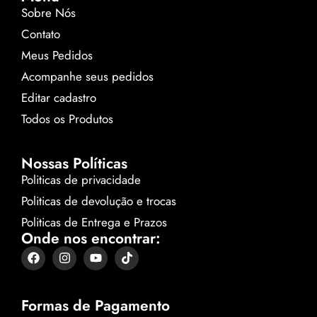
Sobre Nós
Contato
Meus Pedidos
Acompanhe seus pedidos
Editar cadastro
Todos os Produtos
Nossas Políticas
Politicas de privacidade
Politicas de devolução e trocas
Politicas de Entrega e Prazos
Onde nos encontrar:
Formas de Pagamento