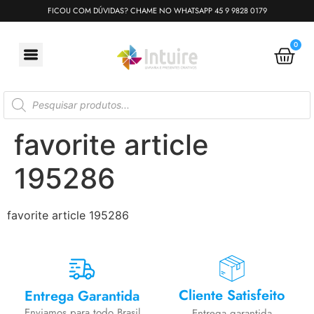
FICOU COM DÚVIDAS? CHAME NO WHATSAPP 45 9 9828 0179
0
favorite article
195286
favorite article 195286
Cliente Satisfeito
Entrega Garantida
Enviamos para todo Brasil
Entrega garantida