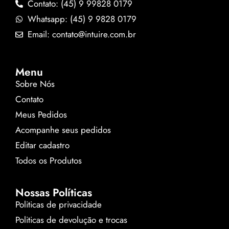
Contato: (45) 9 99828 0179
Whatsapp: (45) 9 9828 0179
Email: contato@intuire.com.br
Menu
Sobre Nós
Contato
Meus Pedidos
Acompanhe seus pedidos
Editar cadastro
Todos os Produtos
Nossas Políticas
Politicas de privacidade
Politicas de devolução e trocas