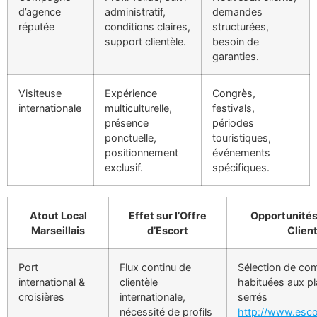
d’agence
administratif,
demandes
réputée
conditions claires,
structurées,
support clientèle.
besoin de
garanties.
Visiteuse
Expérience
Congrès,
internationale
multiculturelle,
festivals,
présence
périodes
ponctuelle,
touristiques,
positionnement
événements
exclusif.
spécifiques.
Atout Local
Effet sur l’Offre
Opportunités
Marseillais
d’Escort
Clien
Port
Flux continu de
Sélection de c
international &
clientèle
habituées aux p
croisières
internationale,
serrés
nécessité de profils
http://www.esco