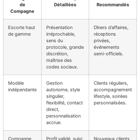
de
Détaillées
Recommandés
Compagne
Escorte haut
Présentation
Dîners d’affaires,
de gamme
irréprochable,
réceptions
sens du
privées,
protocole, grande
événements
discrétion,
semi-officiels.
maîtrise des
codes sociaux.
Modèle
Gestion
Clients réguliers,
indépendante
autonome, style
accompagnement
singulier,
lifestyle, soirées
flexibilité, contact
personnalisées.
direct,
personnalisation
accrue.
Compagne
Profil validé, suivi
Nouveaux clients,