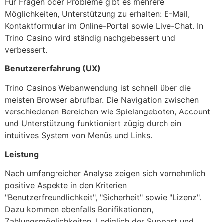
Für Fragen oder Probleme gibt es mehrere
Möglichkeiten, Unterstützung zu erhalten: E-Mail,
Kontaktformular im Online-Portal sowie Live-Chat. In
Trino Casino wird ständig nachgebessert und
verbessert.
Benutzererfahrung (UX)
Trino Casinos Webanwendung ist schnell über die
meisten Browser abrufbar. Die Navigation zwischen
verschiedenen Bereichen wie Spielangeboten, Account
und Unterstützung funktioniert zügig durch ein
intuitives System von Menüs und Links.
Leistung
Nach umfangreicher Analyse zeigen sich vornehmlich
positive Aspekte in den Kriterien
"Benutzerfreundlichkeit", "Sicherheit" sowie "Lizenz".
Dazu kommen ebenfalls Bonifikationen,
Zahlungsmöglichkeiten. Lediglich der Support und