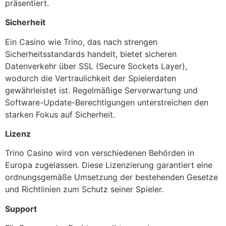
präsentiert.
Sicherheit
Ein Casino wie Trino, das nach strengen
Sicherheitsstandards handelt, bietet sicheren
Datenverkehr über SSL (Secure Sockets Layer),
wodurch die Vertraulichkeit der Spielerdaten
gewährleistet ist. Regelmäßige Serverwartung und
Software-Update-Berechtigungen unterstreichen den
starken Fokus auf Sicherheit.
Lizenz
Trino Casino wird von verschiedenen Behörden in
Europa zugelassen. Diese Lizenzierung garantiert eine
ordnungsgemäße Umsetzung der bestehenden Gesetze
und Richtlinien zum Schutz seiner Spieler.
Support