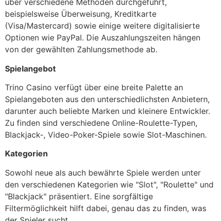
über verschiedene Methoden durchgeführt,
beispielsweise Überweisung, Kreditkarte
(Visa/Mastercard) sowie einige weitere digitalisierte
Optionen wie PayPal. Die Auszahlungszeiten hängen
von der gewählten Zahlungsmethode ab.
Spielangebot
Trino Casino verfügt über eine breite Palette an
Spielangeboten aus den unterschiedlichsten Anbietern,
darunter auch beliebte Marken und kleinere Entwickler.
Zu finden sind verschiedene Online-Roulette-Typen,
Blackjack-, Video-Poker-Spiele sowie Slot-Maschinen.
Kategorien
Sowohl neue als auch bewährte Spiele werden unter
den verschiedenen Kategorien wie "Slot", "Roulette" und
"Blackjack" präsentiert. Eine sorgfältige
Filtermöglichkeit hilft dabei, genau das zu finden, was
der Spieler sucht.