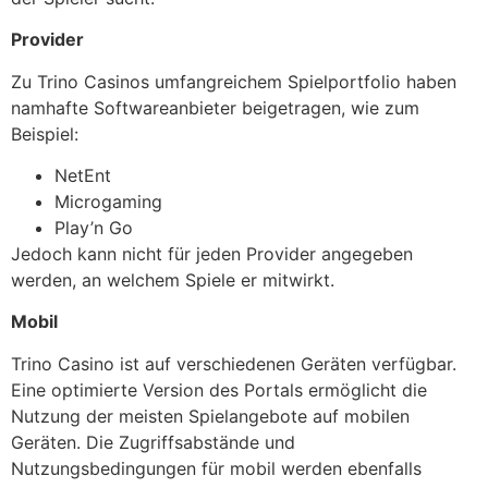
Provider
Zu Trino Casinos umfangreichem Spielportfolio haben
namhafte Softwareanbieter beigetragen, wie zum
Beispiel:
NetEnt
Microgaming
Play’n Go
Jedoch kann nicht für jeden Provider angegeben
werden, an welchem Spiele er mitwirkt.
Mobil
Trino Casino ist auf verschiedenen Geräten verfügbar.
Eine optimierte Version des Portals ermöglicht die
Nutzung der meisten Spielangebote auf mobilen
Geräten. Die Zugriffsabstände und
Nutzungsbedingungen für mobil werden ebenfalls