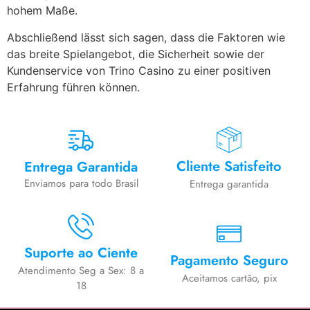
hohem Maße.
Abschließend lässt sich sagen, dass die Faktoren wie
das breite Spielangebot, die Sicherheit sowie der
Kundenservice von Trino Casino zu einer positiven
Erfahrung führen können.
Cliente Satisfeito
Entrega Garantida
Enviamos para todo Brasil
Entrega garantida
Suporte ao Ciente
Pagamento Seguro
Atendimento Seg a Sex: 8 a
Aceitamos cartão, pix
18