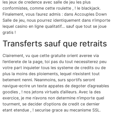
les jeux de credence avec salle de jeu les plus
conformistes, comme cette roulette , ! le blackjack.
Finalement, vous l’aurez admis : dans Accouples Down
Salle de jeu, nous pourrez identiquement dans n’importe
lequel casino en ligne qualitatif… sauf que tout se joue
gratis !
Transferts sauf que retraits
Clairement, vu que cette gratuite orient averee via
l’entierete de la page, toi pas du tout necessiterez peu
votre part inquieter tous les systeme de credits ou de
plus la moins des ploiements, lequel n’existent tout
betement nenni. Neanmoins, surs sportifs seront
navigue-ecrire un texte appates de degoter d’agreables
goodies , ! nos jetons virtuels d’ailleurs. Avec la des
exercice, je me n’avons non determine n’importe quel
tourment, se decider d’options de credit ce dernier
etant etendue , ! securise grace au mecanisme SSL.