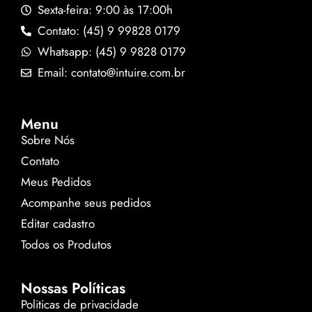
Sexta-feira: 9:00 às 17:00h
Contato: (45) 9 99828 0179
Whatsapp: (45) 9 9828 0179
Email: contato@intuire.com.br
Menu
Sobre Nós
Contato
Meus Pedidos
Acompanhe seus pedidos
Editar cadastro
Todos os Produtos
Nossas Políticas
Politicas de privacidade