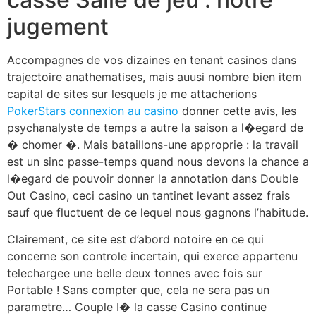
jugement
Accompagnes de vos dizaines en tenant casinos dans
trajectoire anathematises, mais auusi nombre bien item
capital de sites sur lesquels je me attacherions
PokerStars connexion au casino
donner cette avis, les
psychanalyste de temps a autre la saison a l�egard de
� chomer �. Mais bataillons-une approprie : la travail
est un sinc passe-temps quand nous devons la chance a
l�egard de pouvoir donner la annotation dans Double
Out Casino, ceci casino un tantinet levant assez frais
sauf que fluctuent de ce lequel nous gagnons l’habitude.
Clairement, ce site est d’abord notoire en ce qui
concerne son controle incertain, qui exerce appartenu
telechargee une belle deux tonnes avec fois sur
Portable ! Sans compter que, cela ne sera pas un
parametre… Couple I� la casse Casino continue