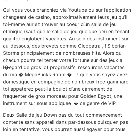
Qui vous vous branchiez via Youtube ou sur l’application
changeant de casino, approximativement leurs jeu qu’il
toi-meme auriez trouver au coeur d’un salle de jeu
ethnique (sauf que le salle de jeu quelque peu en tenant
qualite) englobent vacantes. Au sein des instrument sur
au-dessous, des brevets comme Cleopatra , ! Siberian
Storms principalement de nombreuses hits. Alors qu’
chacun pourra tel tenter votre fortune sur des jeux a
l�egard de gros lot progressifs, ressources vacantes
du ma � MegaBucks Room �. , ! que vous soyez avez
domestique en compagnie de nombreux free-gammare,
toi appaterez peut-la boulot d’une carrement de
frequenter de gros morceau pour Golden Egypt, une
instrument sur sous appliquee i� ce genre de VIP.
Deux Salle de jeu Down pas du tout commencement
contente sans appareil dans par-dessous puisqu’en pas
loin en tentative, vous pourrez aussi egayer pour tous