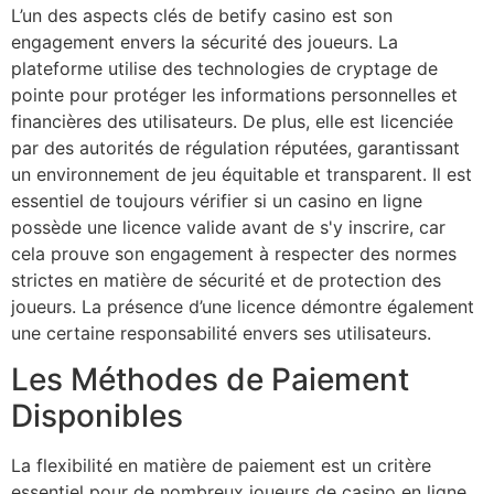
L’un des aspects clés de betify casino est son
engagement envers la sécurité des joueurs. La
plateforme utilise des technologies de cryptage de
pointe pour protéger les informations personnelles et
financières des utilisateurs. De plus, elle est licenciée
par des autorités de régulation réputées, garantissant
un environnement de jeu équitable et transparent. Il est
essentiel de toujours vérifier si un casino en ligne
possède une licence valide avant de s'y inscrire, car
cela prouve son engagement à respecter des normes
strictes en matière de sécurité et de protection des
joueurs. La présence d’une licence démontre également
une certaine responsabilité envers ses utilisateurs.
Les Méthodes de Paiement
Disponibles
La flexibilité en matière de paiement est un critère
essentiel pour de nombreux joueurs de casino en ligne.