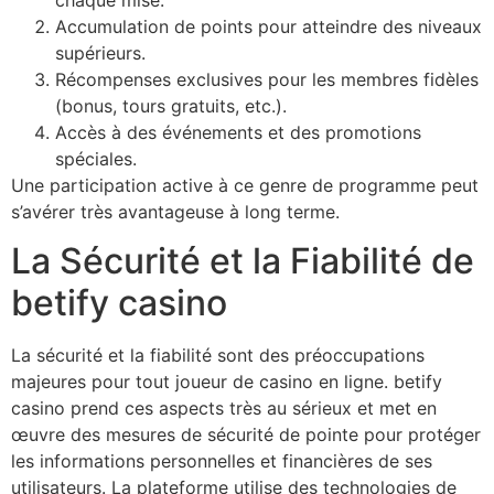
Accumulation de points pour atteindre des niveaux
supérieurs.
Récompenses exclusives pour les membres fidèles
(bonus, tours gratuits, etc.).
Accès à des événements et des promotions
spéciales.
Une participation active à ce genre de programme peut
s’avérer très avantageuse à long terme.
La Sécurité et la Fiabilité de
betify casino
La sécurité et la fiabilité sont des préoccupations
majeures pour tout joueur de casino en ligne. betify
casino prend ces aspects très au sérieux et met en
œuvre des mesures de sécurité de pointe pour protéger
les informations personnelles et financières de ses
utilisateurs. La plateforme utilise des technologies de