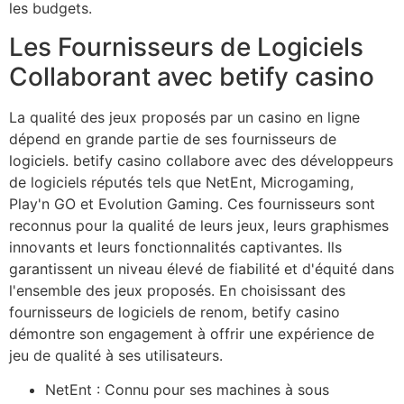
les budgets.
Les Fournisseurs de Logiciels
Collaborant avec betify casino
La qualité des jeux proposés par un casino en ligne
dépend en grande partie de ses fournisseurs de
logiciels. betify casino collabore avec des développeurs
de logiciels réputés tels que NetEnt, Microgaming,
Play'n GO et Evolution Gaming. Ces fournisseurs sont
reconnus pour la qualité de leurs jeux, leurs graphismes
innovants et leurs fonctionnalités captivantes. Ils
garantissent un niveau élevé de fiabilité et d'équité dans
l'ensemble des jeux proposés. En choisissant des
fournisseurs de logiciels de renom, betify casino
démontre son engagement à offrir une expérience de
jeu de qualité à ses utilisateurs.
NetEnt : Connu pour ses machines à sous