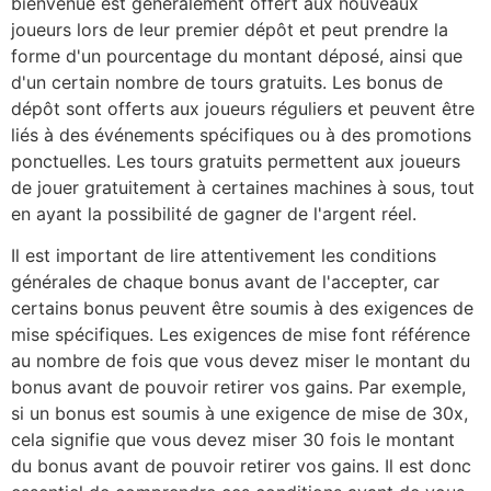
bienvenue est généralement offert aux nouveaux
joueurs lors de leur premier dépôt et peut prendre la
forme d'un pourcentage du montant déposé, ainsi que
d'un certain nombre de tours gratuits. Les bonus de
dépôt sont offerts aux joueurs réguliers et peuvent être
liés à des événements spécifiques ou à des promotions
ponctuelles. Les tours gratuits permettent aux joueurs
de jouer gratuitement à certaines machines à sous, tout
en ayant la possibilité de gagner de l'argent réel.
Il est important de lire attentivement les conditions
générales de chaque bonus avant de l'accepter, car
certains bonus peuvent être soumis à des exigences de
mise spécifiques. Les exigences de mise font référence
au nombre de fois que vous devez miser le montant du
bonus avant de pouvoir retirer vos gains. Par exemple,
si un bonus est soumis à une exigence de mise de 30x,
cela signifie que vous devez miser 30 fois le montant
du bonus avant de pouvoir retirer vos gains. Il est donc