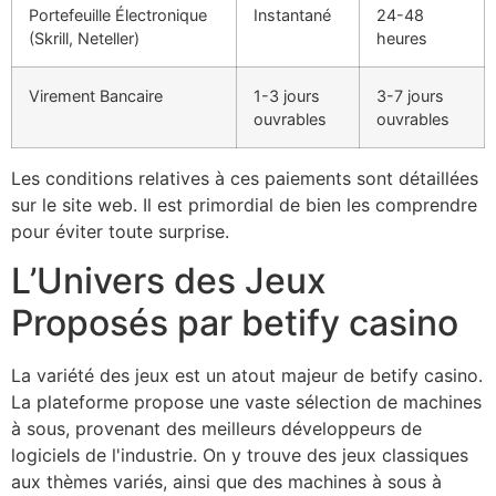
Portefeuille Électronique
Instantané
24-48
(Skrill, Neteller)
heures
Virement Bancaire
1-3 jours
3-7 jours
ouvrables
ouvrables
Les conditions relatives à ces paiements sont détaillées
sur le site web. Il est primordial de bien les comprendre
pour éviter toute surprise.
L’Univers des Jeux
Proposés par betify casino
La variété des jeux est un atout majeur de betify casino.
La plateforme propose une vaste sélection de machines
à sous, provenant des meilleurs développeurs de
logiciels de l'industrie. On y trouve des jeux classiques
aux thèmes variés, ainsi que des machines à sous à