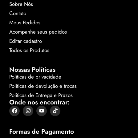
Sobre Nós
Contato
Meus Pedidos
Acompanhe seus pedidos
Editar cadastro
Todos os Produtos
Nossas Políticas
Politicas de privacidade
Politicas de devolução e trocas
Politicas de Entrega e Prazos
Onde nos encontrar:
Formas de Pagamento