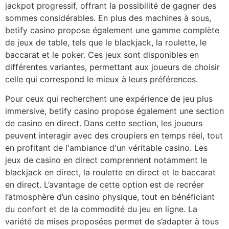
jackpot progressif, offrant la possibilité de gagner des
sommes considérables. En plus des machines à sous,
betify casino propose également une gamme complète
de jeux de table, tels que le blackjack, la roulette, le
baccarat et le poker. Ces jeux sont disponibles en
différentes variantes, permettant aux joueurs de choisir
celle qui correspond le mieux à leurs préférences.
Pour ceux qui recherchent une expérience de jeu plus
immersive, betify casino propose également une section
de casino en direct. Dans cette section, les joueurs
peuvent interagir avec des croupiers en temps réel, tout
en profitant de l'ambiance d'un véritable casino. Les
jeux de casino en direct comprennent notamment le
blackjack en direct, la roulette en direct et le baccarat
en direct. L’avantage de cette option est de recréer
l’atmosphère d’un casino physique, tout en bénéficiant
du confort et de la commodité du jeu en ligne. La
variété de mises proposées permet de s’adapter à tous