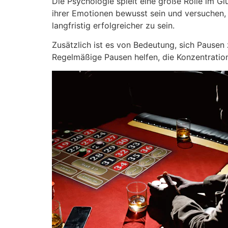
Die Psychologie spielt eine große Rolle im Gl
ihrer Emotionen bewusst sein und versuchen, 
langfristig erfolgreicher zu sein.
Zusätzlich ist es von Bedeutung, sich Pausen
Regelmäßige Pausen helfen, die Konzentration