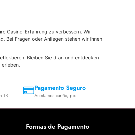
ihre Casino-Erfahrung zu verbessern. Wir
d. Bei Fragen oder Anliegen stehen wir Ihnen
reflektieren. Bleiben Sie dran und entdecken
 erleben.
Pagamento Seguro
a 18
Aceitamos cartão, pix
Formas de Pagamento