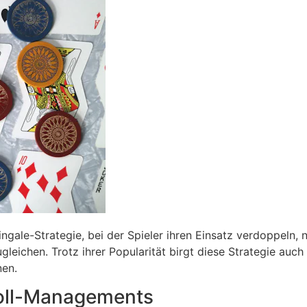
ngale-Strategie, bei der Spieler ihren Einsatz verdoppeln, 
gleichen. Trotz ihrer Popularität birgt diese Strategie auch
nen.
oll-Managements