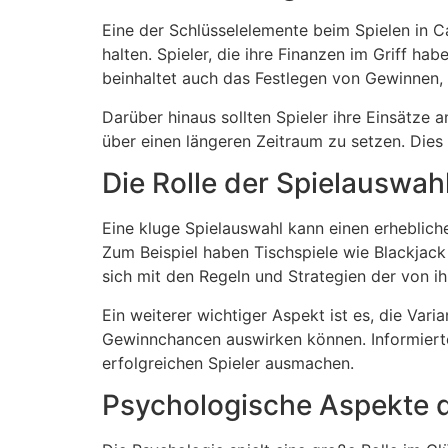
Eine der Schlüsselelemente beim Spielen in C
halten. Spieler, die ihre Finanzen im Griff h
beinhaltet auch das Festlegen von Gewinnen, b
Darüber hinaus sollten Spieler ihre Einsätze a
über einen längeren Zeitraum zu setzen. Dies 
Die Rolle der Spielauswah
Eine kluge Spielauswahl kann einen erheblich
Zum Beispiel haben Tischspiele wie Blackjack
sich mit den Regeln und Strategien der von 
Ein weiterer wichtiger Aspekt ist es, die Vari
Gewinnchancen auswirken können. Informierte
erfolgreichen Spieler ausmachen.
Psychologische Aspekte d