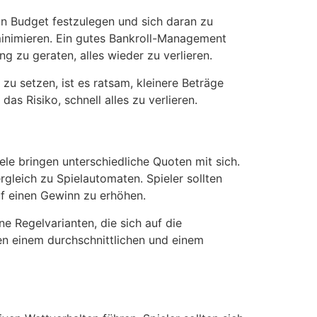
in Budget festzulegen und sich daran zu
 minimieren. Ein gutes Bankroll-Management
g zu geraten, alles wieder zu verlieren.
 zu setzen, ist es ratsam, kleinere Beträge
s Risiko, schnell alles zu verlieren.
le bringen unterschiedliche Quoten mit sich.
gleich zu Spielautomaten. Spieler sollten
uf einen Gewinn zu erhöhen.
ne Regelvarianten, die sich auf die
n einem durchschnittlichen und einem