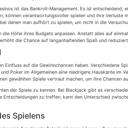
asinos ist das Bankroll-Management. Es ist entscheidend, e
aben, können verantwortungsvoller spielen und ihre Verluste
ei denen man aufhört zu spielen, um nicht in die Versuchun
n die Höhe ihres Budgets anpassen. Anstatt alles auf einmal
erhöht die Chance auf langanhaltenden Spaß und reduziert da
l
en Einfluss auf die Gewinnchancen haben. Verschiedene Spie
 und Poker im Allgemeinen eine niedrigere Hauskante im Ver
ihnen gewählten Spiele vertraut machen, um ihre Chancen a
anten der Spiele zu kennen. Bei Blackjack gibt es verschiede
 Entscheidungen zu treffen, kann den Unterschied zwische
es Spielens