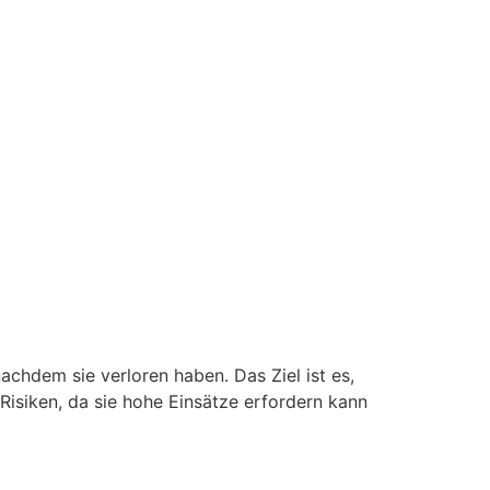
nachdem sie verloren haben. Das Ziel ist es,
 Risiken, da sie hohe Einsätze erfordern kann