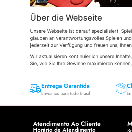
Über die Webseite
Unsere Webseite ist darauf spezialisiert, Spi
glauben an verantwortungsvolles Spielen und 
jederzeit zur Verfügung und freuen uns, Ihnen 
Wir aktualisieren kontinuierlich unsere Inhal
Sie, wie Sie Ihre Gewinne maximieren können,
Entrega Garantida
Cl
Enviamos para todo Brasil
En
Atendimento Ao Cliente
M
Horário de Atendimento
S