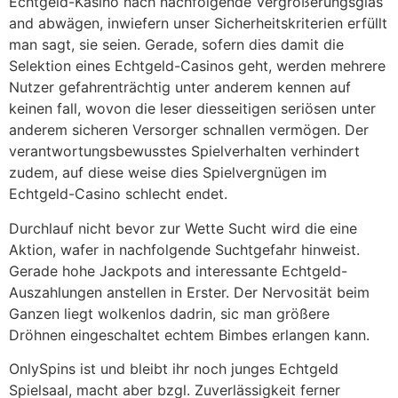
Echtgeld-Kasino nach nachfolgende Vergrößerungsglas
and abwägen, inwiefern unser Sicherheitskriterien erfüllt
man sagt, sie seien. Gerade, sofern dies damit die
Selektion eines Echtgeld-Casinos geht, werden mehrere
Nutzer gefahrenträchtig unter anderem kennen auf
keinen fall, wovon die leser diesseitigen seriösen unter
anderem sicheren Versorger schnallen vermögen. Der
verantwortungsbewusstes Spielverhalten verhindert
zudem, auf diese weise dies Spielvergnügen im
Echtgeld-Casino schlecht endet.
Durchlauf nicht bevor zur Wette Sucht wird die eine
Aktion, wafer in nachfolgende Suchtgefahr hinweist.
Gerade hohe Jackpots and interessante Echtgeld-
Auszahlungen anstellen in Erster. Der Nervosität beim
Ganzen liegt wolkenlos dadrin, sic man größere
Dröhnen eingeschaltet echtem Bimbes erlangen kann.
OnlySpins ist und bleibt ihr noch junges Echtgeld
Spielsaal, macht aber bzgl. Zuverlässigkeit ferner