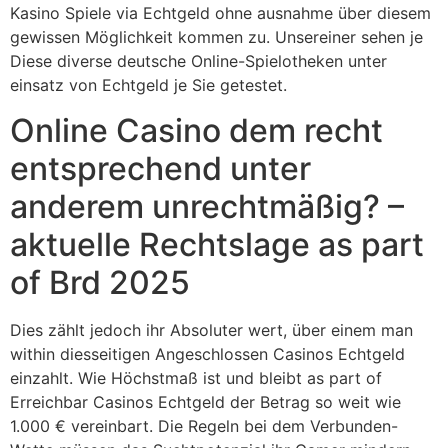
Kasino Spiele via Echtgeld ohne ausnahme über diesem
gewissen Möglichkeit kommen zu. Unsereiner sehen je
Diese diverse deutsche Online-Spielotheken unter
einsatz von Echtgeld je Sie getestet.
Online Casino dem recht
entsprechend unter
anderem unrechtmäßig? –
aktuelle Rechtslage as part
of Brd 2025
Dies zählt jedoch ihr Absoluter wert, über einem man
within diesseitigen Angeschlossen Casinos Echtgeld
einzahlt. Wie Höchstmaß ist und bleibt as part of
Erreichbar Casinos Echtgeld der Betrag so weit wie
1.000 € vereinbart. Die Regeln bei dem Verbunden-