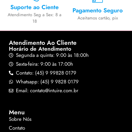
Suporte ao Ciente
Pagamento Seguro
Atendimento Seg a Sex: 8 a
Aceitamos cartão, pix
18
Atendimento Ao Cliente
Horário de Atendimento
Segunda a quinta: 9:00 às 18:00h
Sexta-feira: 9:00 às 17:00h
Contato: (45) 9 99828 0179
Whatsapp: (45) 9 9828 0179
Email: contato@intuire.com.br
Menu
Sobre Nós
Contato