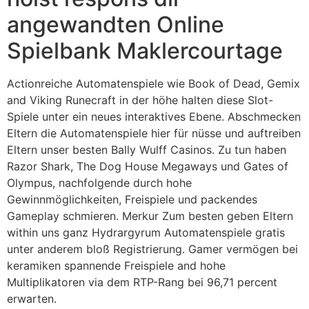
angewandten Online
Spielbank Maklercourtage
Actionreiche Automatenspiele wie Book of Dead, Gemix
and Viking Runecraft in der höhe halten diese Slot-
Spiele unter ein neues interaktives Ebene. Abschmecken
Eltern die Automatenspiele hier für nüsse und auftreiben
Eltern unser besten Bally Wulff Casinos. Zu tun haben
Razor Shark, The Dog House Megaways und Gates of
Olympus, nachfolgende durch hohe
Gewinnmöglichkeiten, Freispiele und packendes
Gameplay schmieren. Merkur Zum besten geben Eltern
within uns ganz Hydrargyrum Automatenspiele gratis
unter anderem bloß Registrierung. Gamer vermögen bei
keramiken spannende Freispiele and hohe
Multiplikatoren via dem RTP-Rang bei 96,71 percent
erwarten.