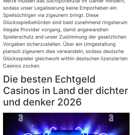
Wette müssen das Suchtpotenzial ihr Gamer mindern,
sodass unser Legalisierung keine Emporheben ein
Spielsüchtigen via zigeunern bringt. Diese
Glücksspielbehörden sind bald zunehmend ringsherum
illegale Provider vorgang, damit angewandten
Spielerschutz and unser Zustimmung der gesetzlichen
Vorgaben sicherzustellen. Über ein Umgestaltung
plansoll zigeunern dies verwandeln, sodass deutsche
Glücksspieler gleichwohl within deutschen lizenzierten
Casinos zocken.
Die besten Echtgeld
Casinos in Land der dichter
und denker 2026