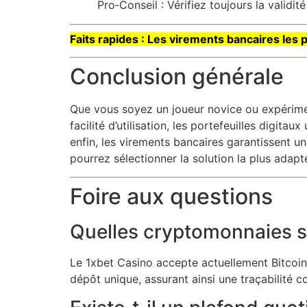
Pro‑Conseil : Vérifiez toujours la validi
Faits rapides : Les virements bancaires les 
Conclusion générale
Que vous soyez un joueur novice ou expérime
facilité d’utilisation, les portefeuilles digita
enfin, les virements bancaires garantissent u
pourrez sélectionner la solution la plus adapté
Foire aux questions
Quelles cryptomonnaies s
Le 1xbet Casino accepte actuellement Bitcoin
dépôt unique, assurant ainsi une traçabilité c