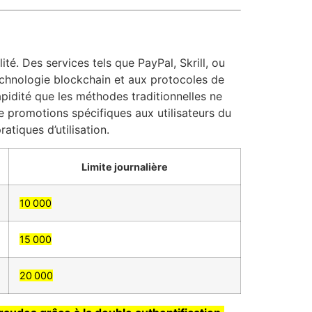
ité. Des services tels que PayPal, Skrill, ou
echnologie blockchain et aux protocoles de
pidité que les méthodes traditionnelles ne
e promotions spécifiques aux utilisateurs du
atiques d’utilisation.
Limite journalière
10 000
15 000
20 000