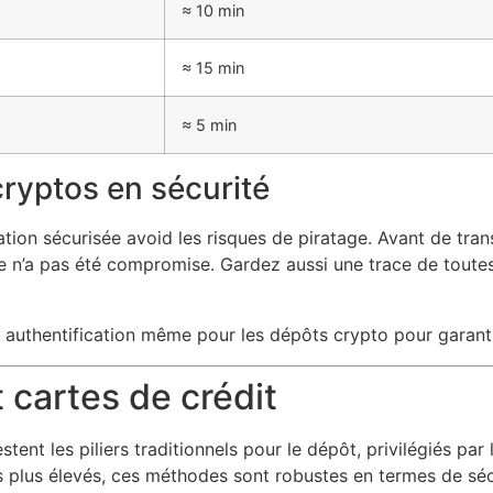
≈ 10 min
≈ 15 min
≈ 5 min
ryptos en sécurité
cation sécurisée avoid les risques de piratage. Avant de tra
lle n’a pas été compromise. Gardez aussi une trace de toutes
 authentification même pour les dépôts crypto pour garantir
 cartes de crédit
tent les piliers traditionnels pour le dépôt, privilégiés par 
is plus élevés, ces méthodes sont robustes en termes de séc