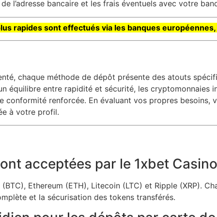
té de l’adresse bancaire et les frais éventuels avec votre ban
plus rapides sont effectués via les banques européennes, r
nté, chaque méthode de dépôt présente des atouts spécifi
ux un équilibre entre rapidité et sécurité, les cryptomonnaies
ne conformité renforcée. En évaluant vos propres besoins, v
e à votre profil.
ont acceptées par le 1xbet Casino
 (BTC), Ethereum (ETH), Litecoin (LTC) et Ripple (XRP). C
omplète et la sécurisation des tokens transférés.