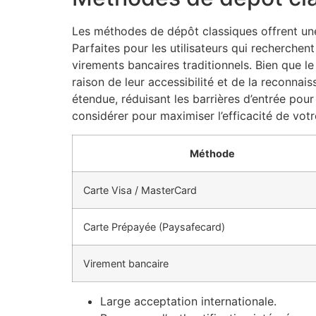
Les méthodes de dépôt classiques offrent une 
Parfaites pour les utilisateurs qui recherchent
virements bancaires traditionnels. Bien que l
raison de leur accessibilité et de la reconna
étendue, réduisant les barrières d’entrée pour
considérer pour maximiser l’efficacité de vot
Méthode
Carte Visa / MasterCard
Carte Prépayée (Paysafecard)
Virement bancaire
Large acceptation internationale.