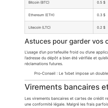
Bitcoin (BTC)
0.5 $
Ethereum (ETH)
0.3 $
Litecoin (LTC)
0.2 $
Astuces pour garder vos c
L’usage d’un portefeuille froid ou d’une appli
l’adresse du dépôt a bien été vérifiée et qu’e
réclamations futures.
Pro‑Conseil : Le 1xbet impose un double
Virements bancaires et
Les virements bancaires et cartes de crédit res
une conformité légale. Malgré les frais parfo