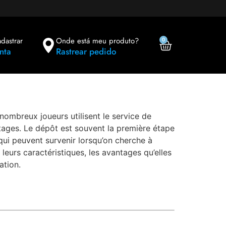
adastrar
Onde está meu produto?
0
nta
Rastrear pedido
nombreux joueurs utilisent le service de
ntages. Le dépôt est souvent la première étape
 qui peuvent survenir lorsqu’on cherche à
leurs caractéristiques, les avantages qu’elles
ation.