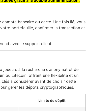
raudes grâce à la double authentification.
re compte bancaire ou carte. Une fois lié, vous
votre portefeuille, confirmer la transaction et
érend avec le support client.
 joueurs à la recherche d’anonymat et de
 ou Litecoin, offrant une flexibilité et un
rs clés à considérer avant de choisir cette
 pour gérer les dépôts cryptographiques.
Limite de dépôt