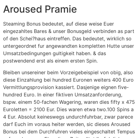
Aroused Pramie
Steaming Bonus bedeutet, auf diese weise Euer
eingezahltes Bares & unser Bonusgeld verbinden as part
of den Schei?haus eintreffen. Das bedeutet, wirklich so
untergeordnet fur angewandten kompletten Hutte unser
Umsatzbedingungen gultigkeit haben. & das
postwendend erst als einem ersten Spin.
Bleiben unsereiner beim Vorzeigebeispiel von obig, also
diese Einzahlung bei hundred Euronen weiters 400 Euro
Vermittlungsprovision kassiert. Dasjenige eignen five-
hundred Euro. In einer fiktiven Umsatzanforderung,
bspw. einem 50-fachen Wagering, waren dies fifty x 475
Euroletten = 2100 Eur. Dies waren etwa two.100 Spins a
4 Eur. Absolut keineswegs undurchfuhrbar, zwar parece
darf Euch im voraus heiter werden, sic dieses Aroused
Bonus bei dem Durchfuhren vieles eingeschaltet Tempus