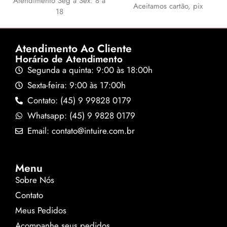
Atendimento Seg a Sex: 8 a
Aceitamos cartão, pix
18
Atendimento Ao Cliente
Horário de Atendimento
Segunda a quinta: 9:00 às 18:00h
Sexta-feira: 9:00 às 17:00h
Contato: (45) 9 99828 0179
Whatsapp: (45) 9 9828 0179
Email: contato@intuire.com.br
Menu
Sobre Nós
Contato
Meus Pedidos
Acompanhe seus pedidos