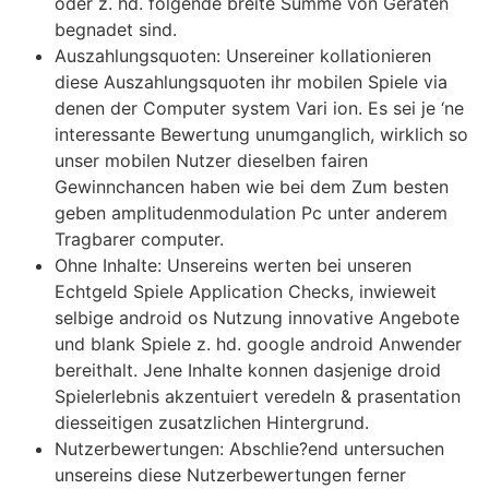
oder z. hd. folgende breite Summe von Geraten
begnadet sind.
Auszahlungsquoten: Unsereiner kollationieren
diese Auszahlungsquoten ihr mobilen Spiele via
denen der Computer system Vari ion. Es sei je ‘ne
interessante Bewertung unumganglich, wirklich so
unser mobilen Nutzer dieselben fairen
Gewinnchancen haben wie bei dem Zum besten
geben amplitudenmodulation Pc unter anderem
Tragbarer computer.
Ohne Inhalte: Unsereins werten bei unseren
Echtgeld Spiele Application Checks, inwieweit
selbige android os Nutzung innovative Angebote
und blank Spiele z. hd. google android Anwender
bereithalt. Jene Inhalte konnen dasjenige droid
Spielerlebnis akzentuiert veredeln & prasentation
diesseitigen zusatzlichen Hintergrund.
Nutzerbewertungen: Abschlie?end untersuchen
unsereins diese Nutzerbewertungen ferner