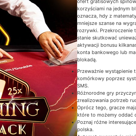
ofert gratisowych spinów
korzyściami na jednym bl
oznacza, hdy z matematy
mniejsze szanse na wygran
rozrywki. Przekroczenie 
stanie skutkować unieważ
aktywacji bonusu kilkan
konta bankowego lub mac
blokadą.
Przeważnie wystąpienie 
komórkowy poprzez syst
SMS.
Różnorodne gry przyczyn
zrealizowania potrzeb ru
Oprócz tego, gracze maj
które to możemy oddać dz
Poznaj różne interesując
polska.