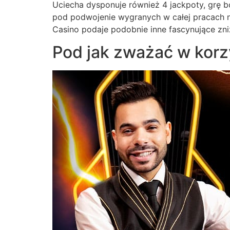
Uciecha dysponuje również 4 jackpoty, grę
pod podwojenie wygranych w całej pracach 
Casino podaje podobnie inne fascynujące zn
Pod jak zważać w korz