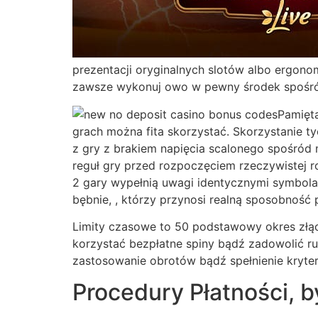
prezentacji oryginalnych slotów albo ergono
zawsze wykonuj owo w pewny środek spośród
Pamięta
grach można fita skorzystać. Skorzystanie 
z gry z brakiem napięcia scalonego spośród 
reguł gry przed rozpoczęciem rzeczywistej r
2 gary wypełnią uwagi identycznymi symbolami
bębnie, , którzy przynosi realną sposobność 
Limity czasowe to 50 podstawowy okres złąc
korzystać bezpłatne spiny bądź zadowolić r
zastosowanie obrotów bądź spełnienie kryter
Procedury Płatności, 