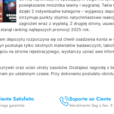
powiększenie mnożnika lawiny i wygranej. Takie
dzięki 2 indywidualne kategorie – wyjąwszy dep
otrzymuje punkty zbytnio natychmiastowe reakcj
zagrożeń wraz z wypłatą. Z drugiej strony, usuwa
stanął ranking najlepszych promocji 2025 rok.
em depozytu rozpoczyna się od chwili osadzenia konta w 
syn postuluje tylko istotnych materiałów badawczych, takich
ięciu na stronie rejestracyjnego, wystarczy uznać swe info
ozrywki oraz uciec utraty zasobów. Dostajesz nagrodę z br
ogram po ustalonym czasie. Przy dokonaniu postulatu obr
iente Satisfeito
Suporte ao Ciente
trega garantida
Atendimento Seg a Sex: 8 