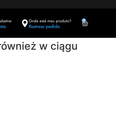
adastrar
Onde está meu produto?
0
nta
Rastrear pedido
również w ciągu