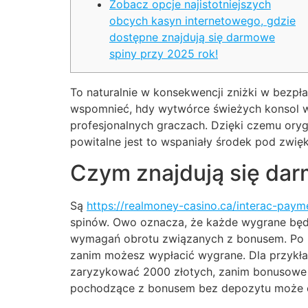
Zobacz opcje najistotniejszych
obcych kasyn internetowego, gdzie
dostępne znajdują się darmowe
spiny przy 2025 rok!
To naturalnie w konsekwencji zniżki w bezp
wspomnieć, hdy wytwórce świeżych konsol w 
profesjonalnych graczach. Dzięki czemu ory
powitalne jest to wspaniały środek pod zwi
Czym znajdują się da
Są
https://realmoney-casino.ca/interac-paym
spinów. Owo oznacza, że każde wygrane będ
wymagań obrotu związanych z bonusem. Po ka
zanim możesz wypłacić wygrane. Dla przykła
zaryzykować 2000 złotych, zanim bonusowe 
pochodzące z bonusem bez depozytu może ok