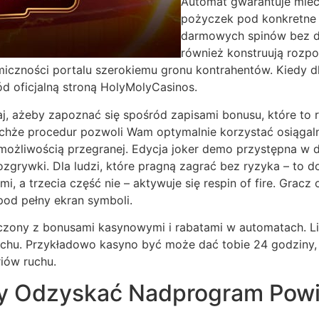
Automat gwarantuje mieć 
pożyczek pod konkretne z
darmowych spinów bez de
również konstruują rozp
miczności portalu szerokiemu gronu kontrahentów. Kiedy 
 oficjalną stroną HolyMolyCasinos.
j, ażeby zapoznać się spośród zapisami bonusu, które to ro
tychże procedur pozwoli Wam optymalnie korzystać osiągal
możliwością przegranej. Edycja joker demo przystępna w 
ozgrywki. Dla ludzi, które pragną zagrać bez ryzyka – to
, a trzecia część nie – aktywuje się respin of fire. Grac
pod pełny ekran symboli.
zony z bonusami kasynowymi i rabatami w automatach. Limi
uchu. Przykładowo kasyno być może dać tobie 24 godziny,
iów ruchu.
by Odzyskać Nadprogram Powi