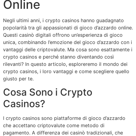
Online
Negli ultimi anni, i crypto casinos hanno guadagnato
popolarità tra gli appassionati di gioco d’azzardo online.
Questi casinò digitali offrono un’esperienza di gioco
unica, combinando l’emozione del gioco d’azzardo con i
vantaggi delle criptovalute. Ma cosa sono esattamente i
crypto casinos e perché stanno diventando così
rilevanti? In questo articolo, esploreremo il mondo dei
crypto casinos, i loro vantaggi e come scegliere quello
giusto per te.
Cosa Sono i Crypto
Casinos?
I crypto casinos sono piattaforme di gioco d’azzardo
che accettano criptovalute come metodo di
pagamento. A differenza dei casinò tradizionali, che