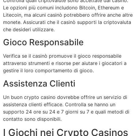
Controlla quali criptovalute sono accettate dal casinò.
Le opzioni più comuni includono Bitcoin, Ethereum e
Litecoin, ma alcuni casinò potrebbero offrire anche altre
monete. Assicurati che il casinò supporti la criptovaluta
che desideri utilizzare.
Gioco Responsabile
Verifica se il casinò promuove il gioco responsabile
attraverso strumenti e risorse per aiutare i giocatori a
gestire il loro comportamento di gioco.
Assistenza Clienti
Un buon crypto casino dovrebbe offrire un servizio di
assistenza clienti efficace. Controlla se hanno un
supporto 24 ore su 24 e 7 giorni su 7 e quali metodi di
contatto sono disponibili.
I Giochi nei Crypto Casinos