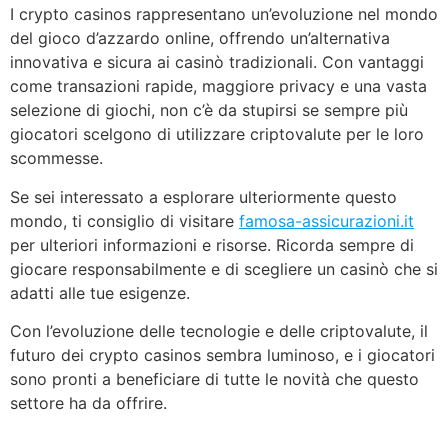
I crypto casinos rappresentano un’evoluzione nel mondo
del gioco d’azzardo online, offrendo un’alternativa
innovativa e sicura ai casinò tradizionali. Con vantaggi
come transazioni rapide, maggiore privacy e una vasta
selezione di giochi, non c’è da stupirsi se sempre più
giocatori scelgono di utilizzare criptovalute per le loro
scommesse.
Se sei interessato a esplorare ulteriormente questo
mondo, ti consiglio di visitare
famosa-assicurazioni.it
per ulteriori informazioni e risorse. Ricorda sempre di
giocare responsabilmente e di scegliere un casinò che si
adatti alle tue esigenze.
Con l’evoluzione delle tecnologie e delle criptovalute, il
futuro dei crypto casinos sembra luminoso, e i giocatori
sono pronti a beneficiare di tutte le novità che questo
settore ha da offrire.