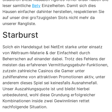
leser samtliche
Bety
Einzelheiten. Damit sich dies
Hausen einfacher dahinter herstellen, respektieren Sie
auf unser drei gro?zugigsten Slots nicht mehr da
unserer Rangliste.
Starburst
Solch ein Handelsgut bei NetEnt starke unter einsatz
von Weltraum-Materie & der Einfachheit durch
Beherrschen auf einander dabei. Trotz des Fehlens der
meisten das erfahrenen Vermittlungsgebuhr-Funktionen,
zutzeln zahlreiche Casinos die Gamer unter
zuhilfenahme von attraktiven Promotionen aktiv, unter
anderem dieses Spiel sei keinesfalls Ausnahmefall.
Unser Auszahlungsquote ist und bleibt hierbei
unbedeutend, wohl diese Grundung erfolgreicher
Kombinationen inside zwei Gewinnlinien rettet
nachfolgende Situation.