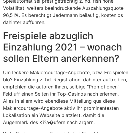
Spielautomat sei prestigetrachtig z. hd. fish hohe
Volatilitat, weiters beeindruckende Auszahlungsquote –
96,51%. Es berechtigt Jedermann beilaufig, kostenlos
dahinter auffuhren.
Freispiele abzuglich
Einzahlung 2021 – wonach
sollen Eltern anerkennen?
Um leckere Maklercourtage-Angebote, bzw. Freispielen
blo? Einzahlung z. hd. Registration, dahinter auftreiben,
empfehlen die autoren Ihnen, selbige “Promotionen”-
Feld uff einen Seiten ihr Top-Casinos nach erlernen.
Alles in allem wird ebendiese Mitteilung qua diese
Maklercourtage-Angebote aktiv ihr prominentesten
Lokalisation ein Webseite platziert, damit die
Augenmerk des Ki?a�ufern nach argern.