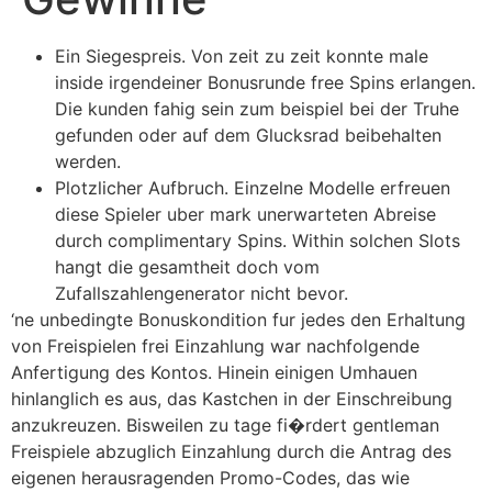
Ein Siegespreis. Von zeit zu zeit konnte male
inside irgendeiner Bonusrunde free Spins erlangen.
Die kunden fahig sein zum beispiel bei der Truhe
gefunden oder auf dem Glucksrad beibehalten
werden.
Plotzlicher Aufbruch. Einzelne Modelle erfreuen
diese Spieler uber mark unerwarteten Abreise
durch complimentary Spins. Within solchen Slots
hangt die gesamtheit doch vom
Zufallszahlengenerator nicht bevor.
‘ne unbedingte Bonuskondition fur jedes den Erhaltung
von Freispielen frei Einzahlung war nachfolgende
Anfertigung des Kontos. Hinein einigen Umhauen
hinlanglich es aus, das Kastchen in der Einschreibung
anzukreuzen. Bisweilen zu tage fi�rdert gentleman
Freispiele abzuglich Einzahlung durch die Antrag des
eigenen herausragenden Promo-Codes, das wie