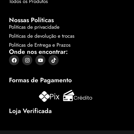
Todos os Produtos
Nossas Políticas
Politicas de privacidade
Politicas de devolução e trocas
Politicas de Entrega e Prazos
Onde nos encontrar:
Formas de Pagamento
Loja Verificada