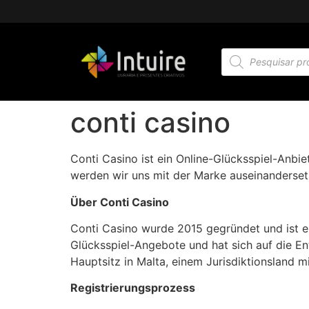
conti casino
Conti Casino ist ein Online-Glücksspiel-Anbiet
werden wir uns mit der Marke auseinandersetz
Über Conti Casino
Conti Casino wurde 2015 gegründet und ist e
Glücksspiel-Angebote und hat sich auf die E
Hauptsitz in Malta, einem Jurisdiktionsland m
Registrierungsprozess