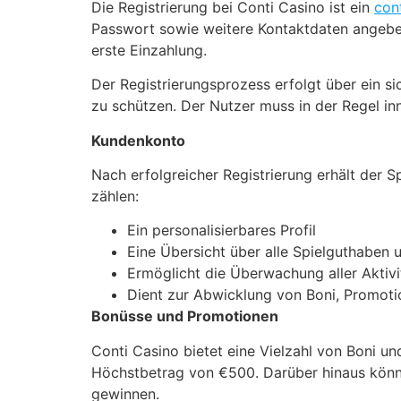
Die Registrierung bei Conti Casino ist ein
cont
Passwort sowie weitere Kontaktdaten angeben
erste Einzahlung.
Der Registrierungsprozess erfolgt über ein s
zu schützen. Der Nutzer muss in der Regel in
Kundenkonto
Nach erfolgreicher Registrierung erhält der S
zählen:
Ein personalisierbares Profil
Eine Übersicht über alle Spielguthaben 
Ermöglicht die Überwachung aller Aktiv
Dient zur Abwicklung von Boni, Promoti
Bonüsse und Promotionen
Conti Casino bietet eine Vielzahl von Boni u
Höchstbetrag von €500. Darüber hinaus könne
gewinnen.