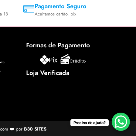
Pagamento Seguro
a 18
Aceitamos cartão, pix
Formas de Pagamento
cas
s
Loja Verificada
Precisa de ajuda?
o com ❤️ por
B30 SITES