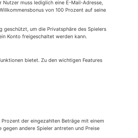
r Nutzer muss lediglich eine E-Mail-Adresse,
 Willkommensbonus von 100 Prozent auf seine
g geschützt, um die Privatsphäre des Spielers
ein Konto freigeschaltet werden kann.
Funktionen bietet. Zu den wichtigen Features
0 Prozent der eingezahlten Beträge mit einem
e gegen andere Spieler antreten und Preise