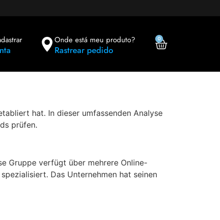
adastrar
Onde está meu produto?
0
nta
Rastrear pedido
 etabliert hat. In dieser umfassenden Analyse
ds prüfen.
se Gruppe verfügt über mehrere Online-
spezialisiert. Das Unternehmen hat seinen