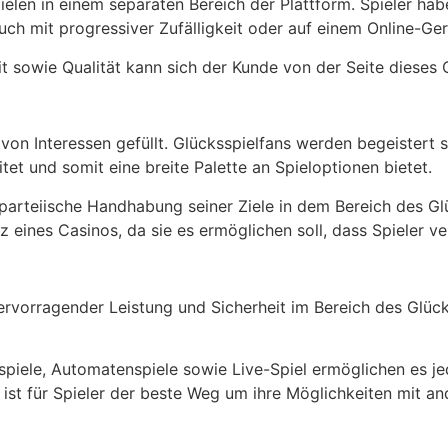
ielen in einem separaten Bereich der Plattform. Spieler ha
ch mit progressiver Zufälligkeit oder auf einem Online-Ger
it sowie Qualität kann sich der Kunde von der Seite dieses 
 von Interessen gefüllt. Glücksspielfans werden begeistert s
 und somit eine breite Palette an Spieloptionen bietet.
parteiische Handhabung seiner Ziele in dem Bereich des Glü
enz eines Casinos, da sie es ermöglichen soll, dass Spieler 
ervorragender Leistung und Sicherheit im Bereich des Glücks
spiele, Automatenspiele sowie Live-Spiel ermöglichen es jed
ist für Spieler der beste Weg um ihre Möglichkeiten mit and