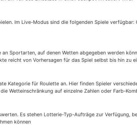
ielen. Im Live-Modus sind die folgenden Spiele verfügbar: 
e an Sportarten, auf denen Wetten abgegeben werden können,
e reicht von Vorhersagen für das Spiel selbst bis hin zu ei
te Kategorie für Roulette an. Hier finden Spieler verschied
die Wetteinschränkung auf einzelne Zahlen oder Farb-Kom
werten. Es stehen Lotterie-Typ-Aufträge zur Verfügung, be
nehmen können