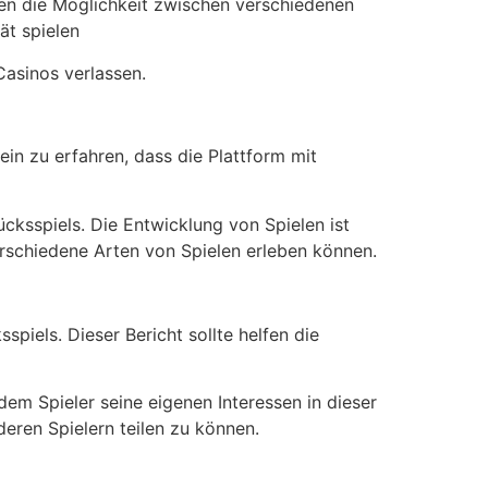
ben die Möglichkeit zwischen verschiedenen
ät spielen
Casinos verlassen.
ein zu erfahren, dass die Plattform mit
cksspiels. Die Entwicklung von Spielen ist
verschiedene Arten von Spielen erleben können.
spiels. Dieser Bericht sollte helfen die
em Spieler seine eigenen Interessen in dieser
eren Spielern teilen zu können.