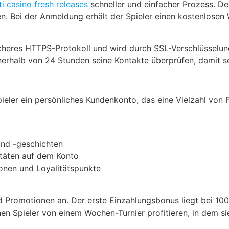
i casino fresh releases
schneller und einfacher Prozess. De
. Bei der Anmeldung erhält der Spieler einen kostenlosen
icheres HTTPS-Protokoll und wird durch SSL-Verschlüsselun
nerhalb von 24 Stunden seine Kontakte überprüfen, damit s
pieler ein persönliches Kundenkonto, das eine Vielzahl von 
und -geschichten
itäten auf dem Konto
onen und Loyalitätspunkte
nd Promotionen an. Der erste Einzahlungsbonus liegt bei 10
n Spieler von einem Wochen-Turnier profitieren, in dem si