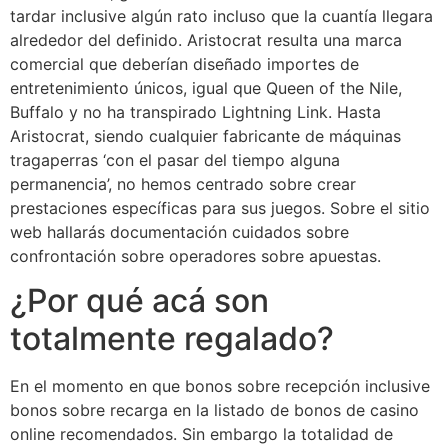
tardar inclusive algún rato incluso que la cuantía llegara
alrededor del definido. Aristocrat resulta una marca
comercial que deberían diseñado importes de
entretenimiento únicos, igual que Queen of the Nile,
Buffalo y no ha transpirado Lightning Link. Hasta
Aristocrat, siendo cualquier fabricante de máquinas
tragaperras ‘con el pasar del tiempo alguna
permanencia’, no hemos centrado sobre crear
prestaciones específicas para sus juegos. Sobre el sitio
web hallarás documentación cuidados sobre
confrontación sobre operadores sobre apuestas.
¿Por qué acá son
totalmente regalado?
En el momento en que bonos sobre recepción inclusive
bonos sobre recarga en la listado de bonos de casino
online recomendados. Sin embargo la totalidad de