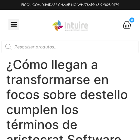
FICOU COM DÚVIDAS? CHAME NO WHATSAPP 45 9 9828 0179
0
¿Cómo llegan a
transformarse en
focos sobre destello
cumplen los
términos de
aristocrat Software