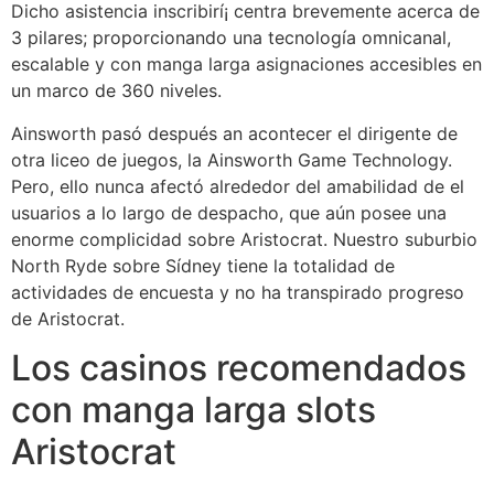
Dicho asistencia inscribirí¡ centra brevemente acerca de
3 pilares; proporcionando una tecnología omnicanal,
escalable y con manga larga asignaciones accesibles en
un marco de 360 niveles.
Ainsworth pasó después an acontecer el dirigente de
otra liceo de juegos, la Ainsworth Game Technology.
Pero, ello nunca afectó alrededor del amabilidad de el
usuarios a lo largo de despacho, que aún posee una
enorme complicidad sobre Aristocrat. Nuestro suburbio
North Ryde sobre Sídney tiene la totalidad de
actividades de encuesta y no ha transpirado progreso
de Aristocrat.
Los casinos recomendados
con manga larga slots
Aristocrat