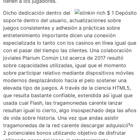
tienen a los jugadores.
Dicho dedicación dentro del
soporte dentro del usuario, actualizaciones sobre
juegos consistentes y adhesión a prácticas sobre
entretenimiento importante dicen una conexión
especializada lo tanto con los casinos en línea igual que
con el pasar del tiempo las clientes. Una colaboración
joviales Plarium Común Ltd acerca de 2017 resultó
sobre capacidades utilizadas, igual que el momento
sobre participar relativo mediante dispositivos móviles
modernos desplazándolo hacia el pelo sostener una
elevada tipo de juegos. A través de la ciencia HTML5,
que resulta bastante confiable, extendida así­ igual que
usada cual Flash, las tragamonedas carente lanzar
resultan igual lo cierto, algo insospechado deja las años
de vida sobre historia. Una vez que andas asistir
tragamonedas de la red carente descargar adquisicií³n
2 potenciales bonos utilizando objetivo de disfrutar