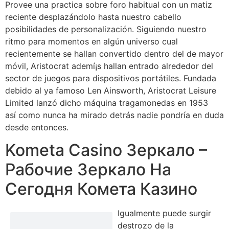
Provee una practica sobre foro habitual con un matiz
reciente desplazándolo hasta nuestro cabello
posibilidades de personalización. Siguiendo nuestro
ritmo para momentos en algún universo cual
recientemente se hallan convertido dentro del de mayor
móvil, Aristocrat ademí¡s hallan entrado alrededor del
sector de juegos para dispositivos portátiles. Fundada
debido al ya famoso Len Ainsworth, Aristocrat Leisure
Limited lanzó dicho máquina tragamonedas en 1953
así­ como nunca ha mirado detrás nadie pondrí­a en duda
desde entonces.
Kometa Casino Зеркало –
Рабочие Зеркало На
Сегодня Комета Казино
Igualmente puede surgir
destrozo de la