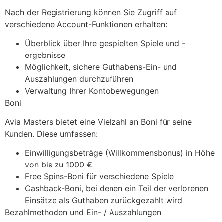
Nach der Registrierung können Sie Zugriff auf
verschiedene Account-Funktionen erhalten:
Überblick über Ihre gespielten Spiele und -
ergebnisse
Möglichkeit, sichere Guthabens-Ein- und
Auszahlungen durchzuführen
Verwaltung Ihrer Kontobewegungen
Boni
Avia Masters bietet eine Vielzahl an Boni für seine
Kunden. Diese umfassen:
Einwilligungsbeträge (Willkommensbonus) in Höhe
von bis zu 1000 €
Free Spins-Boni für verschiedene Spiele
Cashback-Boni, bei denen ein Teil der verlorenen
Einsätze als Guthaben zurückgezahlt wird
Bezahlmethoden und Ein- / Auszahlungen