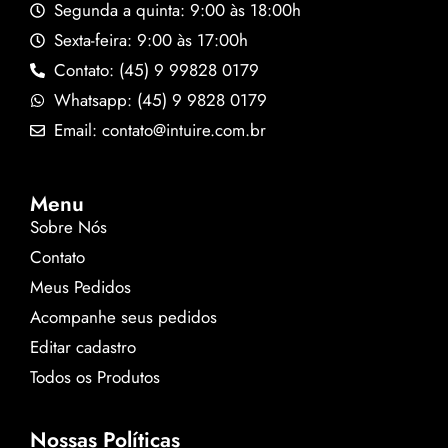
Segunda a quinta: 9:00 às 18:00h
Sexta-feira: 9:00 às 17:00h
Contato: (45) 9 99828 0179
Whatsapp: (45) 9 9828 0179
Email: contato@intuire.com.br
Menu
Sobre Nós
Contato
Meus Pedidos
Acompanhe seus pedidos
Editar cadastro
Todos os Produtos
Nossas Políticas