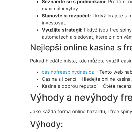
Seznamte se s podmínkami:
Předtím, n
maximální výhry.
Stanovte si rozpočet:
I když hrajete s f
investovat.
Využijte strategii:
I když jsou free spin
automatech a sledovat, které z nich vám 
Nejlepší online kasina s fr
Pokud hledáte místa, kde můžete využít casin
casinofreespinydnes.cz
– Tento web nabí
Casina s licencí – Hledejte online kasina
Kasina s dobrou reputací – Čtěte recenze 
Výhody a nevýhody fre
Jako každá forma online hazardu, i free spin
Výhody: