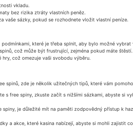
nosti vkladu.
maty bez rizika ztráty vlastních peněz.
za vaše sázky, pokud se rozhodnete vložit vlastní peníze.
i podmínkami, které je třeba splnit, aby bylo možné vybrat
 spinů, což může být frustrující, zejména pokud máte štěstí.
 hry, což omezuje vaši svobodu výběru.
ree spinů, zde je několik užitečných tipů, které vám pomoho
e s free spiny, zkuste začít s nižšími sázkami, abyste si vy
ee spiny, je důležité mít na paměti zodpovědný přístup k ha
ky a akce, které kasina nabízejí, abyste si mohli zajistit co