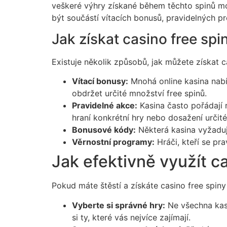
veškeré výhry získané během těchto spinů mo
být součástí vítacích bonusů, pravidelných p
Jak získat casino free spi
Existuje několik způsobů, jak můžete získat c
Vítací bonusy:
Mnohá online kasina nabíz
obdržet určité množství free spinů.
Pravidelné akce:
Kasina často pořádají 
hraní konkrétní hry nebo dosažení určit
Bonusové kódy:
Některá kasina vyžadují
Věrnostní programy:
Hráči, kteří se pr
Jak efektivně využít c
Pokud máte štěstí a získáte casino free spiny 
Vyberte si správné hry:
Ne všechna kasin
si ty, které vás nejvíce zajímají.