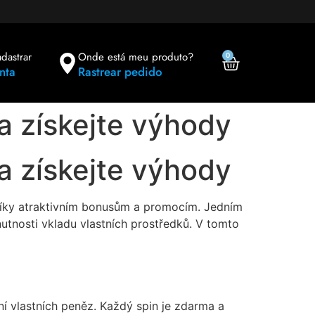
adastrar
Onde está meu produto?
0
nta
Rastrear pedido
a získejte výhody
a získejte výhody
ké díky atraktivním bonusům a promocím. Jedním
utnosti vkladu vlastních prostředků. V tomto
ní vlastních peněz. Každý spin je zdarma a