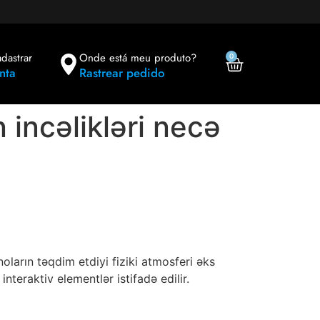
adastrar
Onde está meu produto?
0
nta
Rastrear pedido
 incəlikləri necə
ların təqdim etdiyi fiziki atmosferi əks
interaktiv elementlər istifadə edilir.