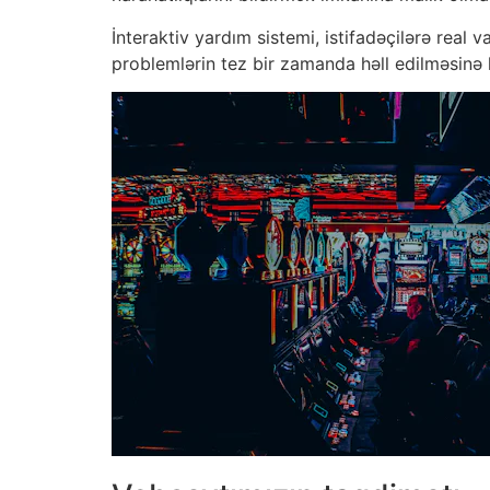
İnteraktiv yardım sistemi, istifadəçilərə real
problemlərin tez bir zamanda həll edilməsinə