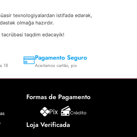
üasir texnologiyalardan istifadə edərək,
 dəstək olmağa hazırdır.
n təcrübəsi təqdim edəcəyik!
Pagamento Seguro
a 18
Aceitamos cartão, pix
Formas de Pagamento
cas
s
Loja Verificada