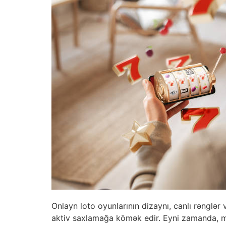
Onlayn loto oyunlarının dizaynı, canlı rənglər 
aktiv saxlamağa kömək edir. Eyni zamanda, mus