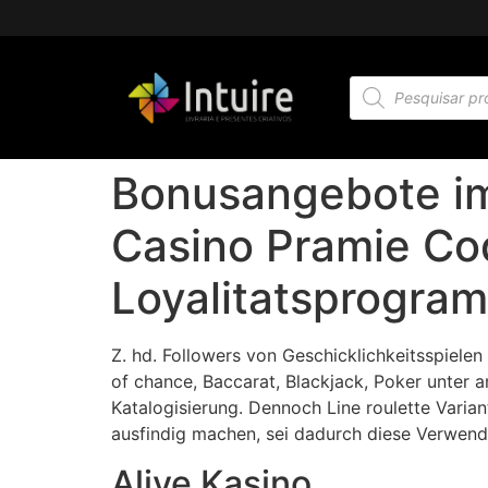
Bonusangebote im
Casino Pramie Co
Loyalitatsprogra
Z. hd. Followers von Geschicklichkeitsspiele
of chance, Baccarat, Blackjack, Poker unter a
Katalogisierung. Dennoch Line roulette Varian
ausfindig machen, sei dadurch diese Verwend
Alive Kasino