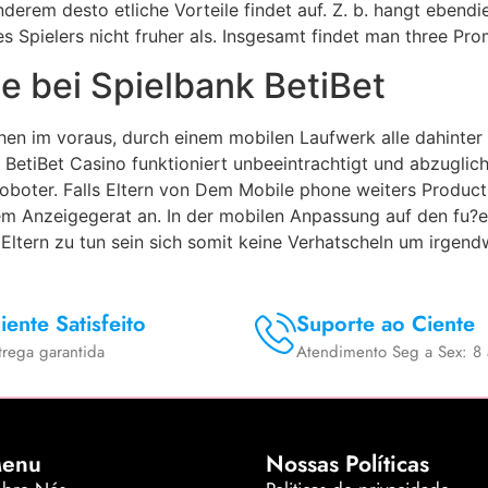
derem desto etliche Vorteile findet auf. Z. b. hangt ebend
 Spielers nicht fruher als. Insgesamt findet man three Pro
e bei Spielbank BetiBet
hen im voraus, durch einem mobilen Laufwerk alle dahinter
m BetiBet Casino funktioniert unbeeintrachtigt und abzuglic
boter. Falls Eltern von Dem Mobile phone weiters Product
esem Anzeigegerat an. In der mobilen Anpassung auf den fu?
Eltern zu tun sein sich somit keine Verhatscheln um irgend
iente Satisfeito
Suporte ao Ciente
trega garantida
Atendimento Seg a Sex: 8 
enu
Nossas Políticas