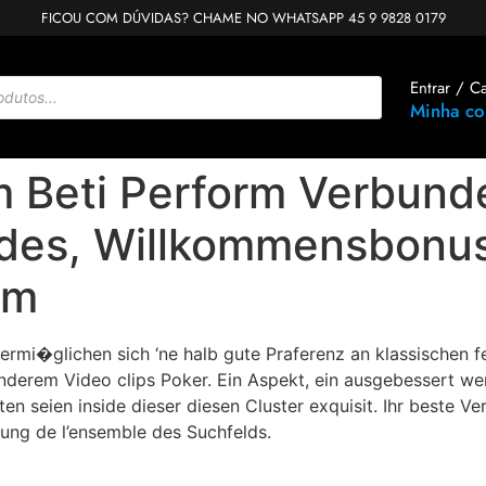
FICOU COM DÚVIDAS? CHAME NO WHATSAPP 45 9 9828 0179
Entrar / C
Minha co
 Beti Perform Verbund
des, Willkommensbonus
mm
n ermi�glichen sich ‘ne halb gute Praferenz an klassischen
nderem Video clips Poker. Ein Aspekt, ein ausgebessert wer
ten seien inside dieser diesen Cluster exquisit. Ihr beste
ung de l’ensemble des Suchfelds.