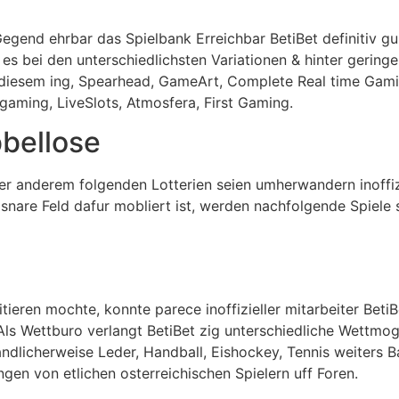
gend ehrbar das Spielbank Erreichbar BetiBet definitiv gu
es bei den unterschiedlichsten Variationen & hinter gering
ff diesem ing, Spearhead, GameArt, Complete Real time Gami
gaming, LiveSlots, Atmosfera, First Gaming.
bbellose
r anderem folgenden Lotterien seien umherwandern inoffizie
snare Feld dafur mobliert ist, werden nachfolgende Spiele 
tieren mochte, konnte parece inoffizieller mitarbeiter BetiB
ls Wettburo verlangt BetiBet zig unterschiedliche Wettmog
ndlicherweise Leder, Handball, Eishockey, Tennis weiters B
gen von etlichen osterreichischen Spielern uff Foren.