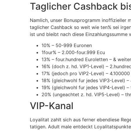
Taglicher Cashback bi
Namlich, unser Bonusprogramm inoffizieller m
taglicher Cashback so weit wie ten% sei irg
ist und bleibt nach diese Einzahlungssumme 
10% – 50-999 Euronen
1four% – 2.000-four.999 Ecu
13% – four.hundred Euroletten – & weite
16% (doch z. hd. VIP1-Level) – 2.hundre
17% (jedoch pro VIP2-Level) – 4.10000
18% (gleichwohl fur jedes VIP3-Level) 
19% (gleichwohl fur jedes VIP4-Level) –
20% (ungeachtet z. hd. VIP5-Level) – th
VIP-Kanal
Loyalitat zahlt sich aus ferner ebendiese Reg
tatigen. Adult male entdeckt Loyalitatspunkte