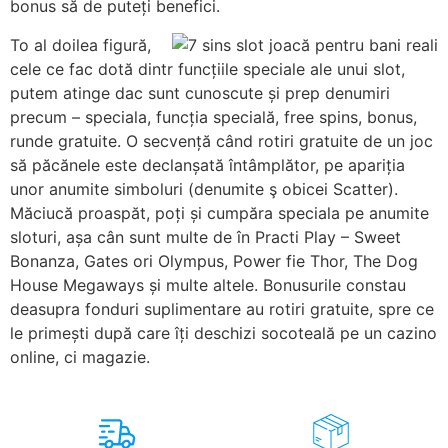
bonus să de puteți benefici.
To al doilea figură,
cele ce fac dotă dintr funcțiile speciale ale unui slot,
putem atinge dac sunt cunoscute și prep denumiri
precum – speciala, funcția specială, free spins, bonus,
runde gratuite. O secvență când rotiri gratuite de un joc
să păcănele este declanșată întâmplător, pe apariția
unor anumite simboluri (denumite ş obicei Scatter).
Măciucă proaspăt, poți și cumpăra speciala pe anumite
sloturi, așa cân sunt multe de în Practi Play – Sweet
Bonanza, Gates ori Olympus, Power fie Thor, The Dog
House Megaways și multe altele. Bonusurile constau
deasupra fonduri suplimentare au rotiri gratuite, spre ce
le primești după care îți deschizi socoteală pe un cazino
online, ci magazie.