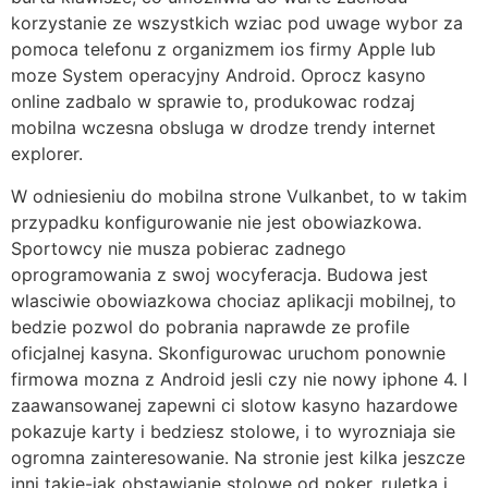
korzystanie ze wszystkich wziac pod uwage wybor za
pomoca telefonu z organizmem ios firmy Apple lub
moze System operacyjny Android. Oprocz kasyno
online zadbalo w sprawie to, produkowac rodzaj
mobilna wczesna obsluga w drodze trendy internet
explorer.
W odniesieniu do mobilna strone Vulkanbet, to w takim
przypadku konfigurowanie nie jest obowiazkowa.
Sportowcy nie musza pobierac zadnego
oprogramowania z swoj wocyferacja. Budowa jest
wlasciwie obowiazkowa chociaz aplikacji mobilnej, to
bedzie pozwol do pobrania naprawde ze profile
oficjalnej kasyna. Skonfigurowac uruchom ponownie
firmowa mozna z Android jesli czy nie nowy iphone 4. I
zaawansowanej zapewni ci slotow kasyno hazardowe
pokazuje karty i bedziesz stolowe, i to wyrozniaja sie
ogromna zainteresowanie. Na stronie jest kilka jeszcze
inni takie-jak obstawianie stolowe od poker, ruletka i