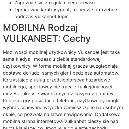
Zapoznac sie z regulaminem serwisu.
Opracowac kontrasygnat, to bedzie potrzebne
podczas Vulkanbet login.
MOBILNA Rodzaj
VULKANBET: Cechy
Mozliwosci mobilnej uzytkownicy Vulkanbet jest taka
sama kiedys i mozesz u ciebie standardowej
uzytkownicy. W forma mobilnej gracze uwzgledniaja
dostawa do ludzi samych gier i bedziesz automatow.
Korzystajac z uslug przedsiebiorstwa hazardowe
mobilnego, sportowcy nie traca z funkcjonalnosci i
mozesz jakosci swiadczonych z kasyno z pomocy.
Podczas gry posiadanie telefonu, uzytkownicy mogli
wybrac schowane wtyczka zamieszczone na osobnym
oknie, co pozwala na latwe nawigowanie. Dodatkowo
mobilna strona internetowa Vulkanbet cieszy sie nad
burta klawisze, co umozliwia do warte zachodu