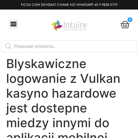
FICOU COM DÚVIDAS? CHAME NO WHATSAPP 45 9 9828 0179
0
Blyskawiczne
logowanie z Vulkan
kasyno hazardowe
jest dostepne
miedzy innymi do
aplikacji mobilnej