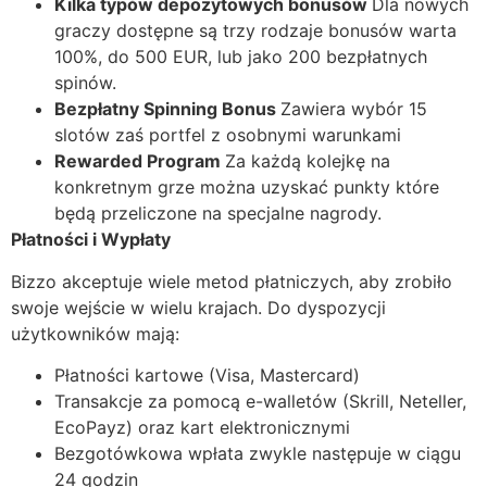
Kilka typów depozytowych bonusów
Dla nowych
graczy dostępne są trzy rodzaje bonusów warta
100%, do 500 EUR, lub jako 200 bezpłatnych
spinów.
Bezpłatny Spinning Bonus
Zawiera wybór 15
slotów zaś portfel z osobnymi warunkami
Rewarded Program
Za każdą kolejkę na
konkretnym grze można uzyskać punkty które
będą przeliczone na specjalne nagrody.
Płatności i Wypłaty
Bizzo akceptuje wiele metod płatniczych, aby zrobiło
swoje wejście w wielu krajach. Do dyspozycji
użytkowników mają:
Płatności kartowe (Visa, Mastercard)
Transakcje za pomocą e-walletów (Skrill, Neteller,
EcoPayz) oraz kart elektronicznymi
Bezgotówkowa wpłata zwykle następuje w ciągu
24 godzin