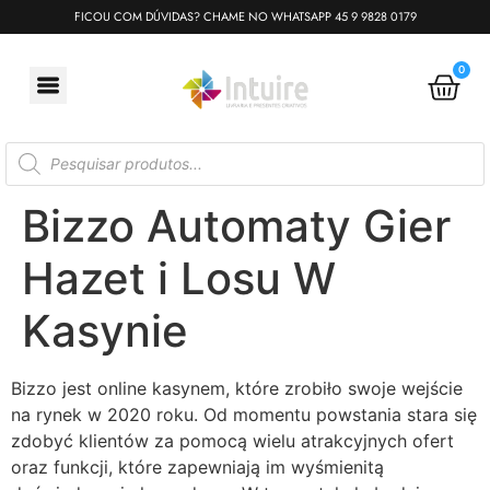
FICOU COM DÚVIDAS? CHAME NO WHATSAPP 45 9 9828 0179
0
Bizzo Automaty Gier
Hazet i Losu W
Kasynie
Bizzo jest online kasynem, które zrobiło swoje wejście
na rynek w 2020 roku. Od momentu powstania stara się
zdobyć klientów za pomocą wielu atrakcyjnych ofert
oraz funkcji, które zapewniają im wyśmienitą