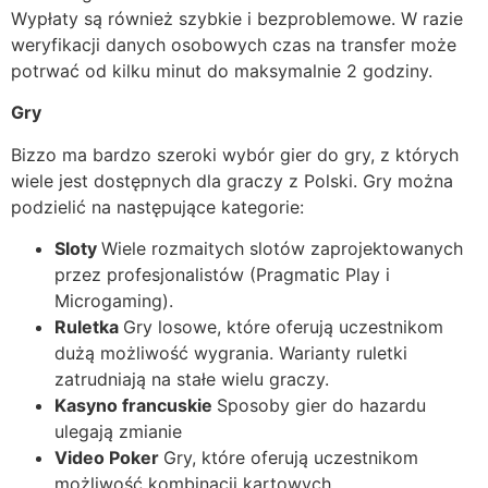
Wypłaty są również szybkie i bezproblemowe. W razie
weryfikacji danych osobowych czas na transfer może
potrwać od kilku minut do maksymalnie 2 godziny.
Gry
Bizzo ma bardzo szeroki wybór gier do gry, z których
wiele jest dostępnych dla graczy z Polski. Gry można
podzielić na następujące kategorie:
Sloty
Wiele rozmaitych slotów zaprojektowanych
przez profesjonalistów (Pragmatic Play i
Microgaming).
Ruletka
Gry losowe, które oferują uczestnikom
dużą możliwość wygrania. Warianty ruletki
zatrudniają na stałe wielu graczy.
Kasyno francuskie
Sposoby gier do hazardu
ulegają zmianie
Video Poker
Gry, które oferują uczestnikom
możliwość kombinacji kartowych.