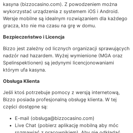
kasyna (bizzocasino.com). Z powodzeniem można
wykorzystać urządzenia z systemem iOS i Android.
Wersje mobilne są idealnym rozwiązaniem dla każdego
gracza, kto nie ma czasu na grę w domu.
Bezpieczeństwo i Licencja
Bizzo jest zależny od licznych organizacji sprawujących
nadzór nad hazardem. Wyżej wymienione (MGA oraz
Spelinspektionen) są jedynymi licencjonowaniami
którym ufa kasyna.
Obsługa Klienta
Jeśli ktoś potrzebuje pomocy z wersją internetową,
Bizzo posiada profesjonalną obsługę klienta. W tej
części dostępne są:
E-mail (obsługa@bizzocasino.com)
Live Chat (pobierz aplikację mobilną aby móc
rozmawiać z pracownikiem). Aby nie odkładać