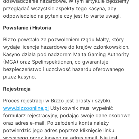
doświadczenie hazardowe. W tym artykule będziemy
przeglądać wszystkie aspekty tego kasyna, aby
odpowiedzieć na pytanie czy jest to warte uwagi.
Powstanie i Historia
Bizzo powstało za pozwoleniem rządu Malty, który
wydaje licencje hazardowe do krajów członkowskich.
Kasyno działa pod nadzorem Malta Gaming Authority
(MGA) oraz Spelinspektionen, co gwarantuje
bezpieczeństwo i uczciwość hazardu oferowanego
przez kasyno.
Rejestracja
Proces rejestracji w Bizzo jest prosty i szybki.
www.bizzoonline.pl
Użytkownik musi wypełnić
formularz rejestracyjny, podając swoje dane osobowe
oraz adres e-mail. Po założeniu konta należy
potwierdzić jego adres poprzez kliknięcie linku
wysłanego przez kasyno na adres email. Nie jest