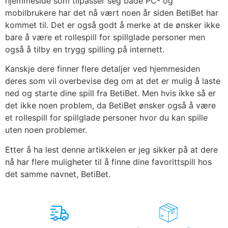
hjemmeside som tilpasser seg både PC- og
mobilbrukere har det nå vært noen år siden BetiBet har
kommet til. Det er også godt å merke at de ønsker ikke
bare å være et rollespill for spillglade personer men
også å tilby en trygg spilling på internett.
Kanskje dere finner flere detaljer ved hjemmesiden
deres som vil overbevise deg om at det er mulig å laste
ned og starte dine spill fra BetiBet. Men hvis ikke så er
det ikke noen problem, da BetiBet ønsker også å være
et rollespill for spillglade personer hvor du kan spille
uten noen problemer.
Etter å ha lest denne artikkelen er jeg sikker på at dere
nå har flere muligheter til å finne dine favorittspill hos
det samme navnet, BetiBet.