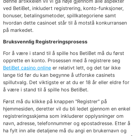
denne artikkelen vil vi gå nøje gjennom alle aspekter
ved BetiBet, inkludert registrering, konto-funksjoner,
bonuser, betalingsmetoder, spillkategoriene samt
hvordan dette casinoet står til å motstå konkurransen
på markedet.
Bruksvennlig Registreringsprosess
For å være i stand til å spille hos BetiBet må du først
opprette en konto. Prosessen med å registrere seg
BetiBet casino online
er relativt lett, og det tar ikke
lange tid før du kan begynne å utforske casinets
spillutvalg. Det viktigste er at du er 18 år eller eldre for
å være i stand til å spille hos BetiBet.
Først må du klikke på knappen "Registrer" på
hjemmesiden, deretter vil du bli ledet gjennom en enkel
registreringsskjema som inkluderer opplysninger om
navn, adresse, telefonnummer og epostadresse. Etter å
ha fylt inn alle detaljene må du angi en brukernavn og