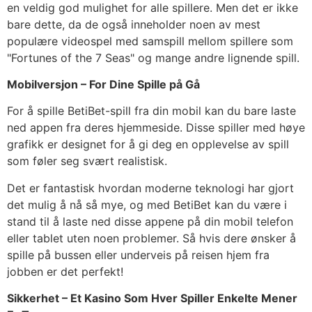
en veldig god mulighet for alle spillere. Men det er ikke
bare dette, da de også inneholder noen av mest
populære videospel med samspill mellom spillere som
"Fortunes of the 7 Seas" og mange andre lignende spill.
Mobilversjon – For Dine Spille på Gå
For å spille BetiBet-spill fra din mobil kan du bare laste
ned appen fra deres hjemmeside. Disse spiller med høye
grafikk er designet for å gi deg en opplevelse av spill
som føler seg svært realistisk.
Det er fantastisk hvordan moderne teknologi har gjort
det mulig å nå så mye, og med BetiBet kan du være i
stand til å laste ned disse appene på din mobil telefon
eller tablet uten noen problemer. Så hvis dere ønsker å
spille på bussen eller underveis på reisen hjem fra
jobben er det perfekt!
Sikkerhet – Et Kasino Som Hver Spiller Enkelte Mener