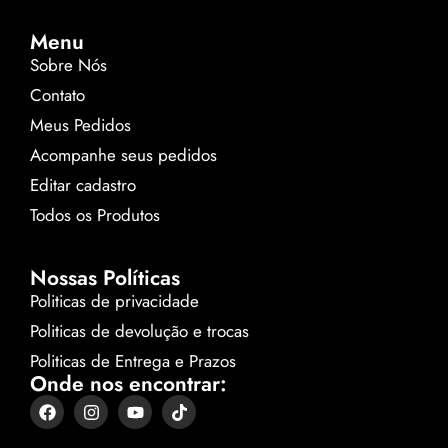
Menu
Sobre Nós
Contato
Meus Pedidos
Acompanhe seus pedidos
Editar cadastro
Todos os Produtos
Nossas Políticas
Politicas de privacidade
Politicas de devolução e trocas
Politicas de Entrega e Prazos
Onde nos encontrar: