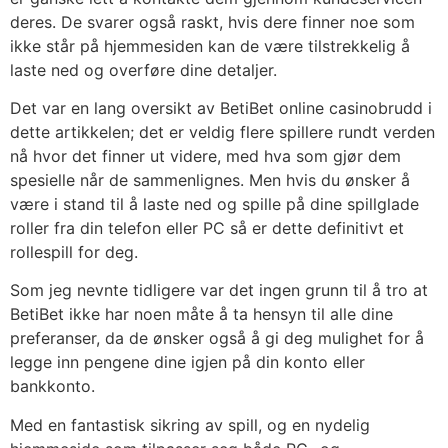
deres. De svarer også raskt, hvis dere finner noe som
ikke står på hjemmesiden kan de være tilstrekkelig å
laste ned og overføre dine detaljer.
Det var en lang oversikt av BetiBet online casinobrudd i
dette artikkelen; det er veldig flere spillere rundt verden
nå hvor det finner ut videre, med hva som gjør dem
spesielle når de sammenlignes. Men hvis du ønsker å
være i stand til å laste ned og spille på dine spillglade
roller fra din telefon eller PC så er dette definitivt et
rollespill for deg.
Som jeg nevnte tidligere var det ingen grunn til å tro at
BetiBet ikke har noen måte å ta hensyn til alle dine
preferanser, da de ønsker også å gi deg mulighet for å
legge inn pengene dine igjen på din konto eller
bankkonto.
Med en fantastisk sikring av spill, og en nydelig