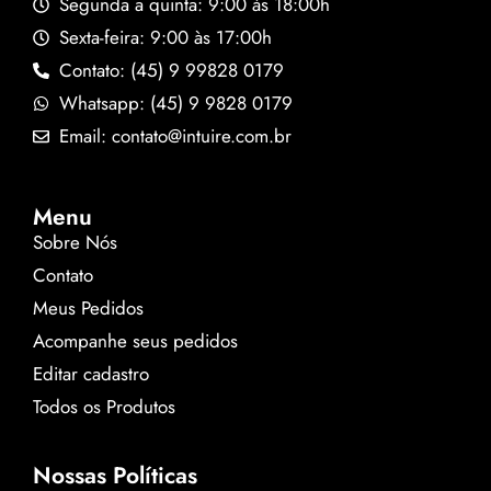
Segunda a quinta: 9:00 às 18:00h
Sexta-feira: 9:00 às 17:00h
Contato: (45) 9 99828 0179
Whatsapp: (45) 9 9828 0179
Email: contato@intuire.com.br
Menu
Sobre Nós
Contato
Meus Pedidos
Acompanhe seus pedidos
Editar cadastro
Todos os Produtos
Nossas Políticas