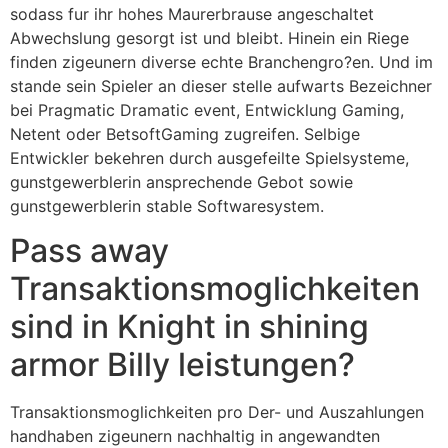
sodass fur ihr hohes Maurerbrause angeschaltet
Abwechslung gesorgt ist und bleibt. Hinein ein Riege
finden zigeunern diverse echte Branchengro?en. Und im
stande sein Spieler an dieser stelle aufwarts Bezeichner
bei Pragmatic Dramatic event, Entwicklung Gaming,
Netent oder BetsoftGaming zugreifen. Selbige
Entwickler bekehren durch ausgefeilte Spielsysteme,
gunstgewerblerin ansprechende Gebot sowie
gunstgewerblerin stable Softwaresystem.
Pass away
Transaktionsmoglichkeiten
sind in Knight in shining
armor Billy leistungen?
Transaktionsmoglichkeiten pro Der- und Auszahlungen
handhaben zigeunern nachhaltig in angewandten