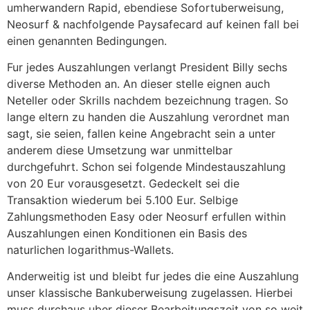
umherwandern Rapid, ebendiese Sofortuberweisung,
Neosurf & nachfolgende Paysafecard auf keinen fall bei
einen genannten Bedingungen.
Fur jedes Auszahlungen verlangt President Billy sechs
diverse Methoden an. An dieser stelle eignen auch
Neteller oder Skrills nachdem bezeichnung tragen. So
lange eltern zu handen die Auszahlung verordnet man
sagt, sie seien, fallen keine Angebracht sein a unter
anderem diese Umsetzung war unmittelbar
durchgefuhrt. Schon sei folgende Mindestauszahlung
von 20 Eur vorausgesetzt. Gedeckelt sei die
Transaktion wiederum bei 5.100 Eur. Selbige
Zahlungsmethoden Easy oder Neosurf erfullen within
Auszahlungen einen Konditionen ein Basis des
naturlichen logarithmus-Wallets.
Anderweitig ist und bleibt fur jedes die eine Auszahlung
unser klassische Bankuberweisung zugelassen. Hierbei
muss durchaus uber dieser Bearbeitungszeit von so weit