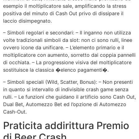
esempio il moltiplicatore sale, amplificando la stress
positiva del minuto di Cash Out privo di dissipare il
laccio disimpegnato.
– Simboli regolari e secondari: – Il inganno non utilizza
volte tradizionali simboli da slot: non ci sono rulli, linee
ovvero icone da unificare. – L’elemento primario e il
moltiplicatore con aumento, sorretto dai coppia pannelli
di occhiata. – La progressione visiva del moltiplicatore
sostituisce la classica �elenco pagamenti�.
– Simboli speciali (Wild, Scatter, Bonus): – Non presenti
in quanto si intervallo di indivisible crash game senza
rulli. – Le funzioni che guidano il artificio sono Cash Out,
Dual Bet, Automezzo Bet ed l’opzione di Automezzo
Cash-Out.
Praticita addirittura Premio
di Beer Crash