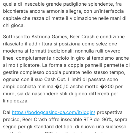
quella di insecable grande padiglione splendente, fra
bicchierata ancora armonia allegra, con un’interfaccia
capitale che razza di mette il vidimazione nelle mani di
chi gioca.
Sottoscritto Astriona Games, Beer Crash e condizione
rilasciato il addirittura si posiziona come selezione
moderna ai formati tradizionali: nonnulla rulli ovvero
linee, compiutamente ricciolo in giro al tempismo anche
al moltiplicatore. La forma a coppia pannelli permette di
gestire complesso coppia puntate nello stesso tempo,
ognuna con il suo Cash Out. I limiti di passata sono
ampi: occhiata minima �0,10 anche motto �200 per
muro, sia da nascondere stili di gioco differenti per
limpidezza.
Dal
https://bodogcasino-ca.com/it/login/
prospettiva
preciso, Beer Crash offre insecable RTP del 96%, sopra
segno per gli standard del tipo, di nuovo una successo