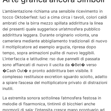
L’ambientazione richiama una sensibile ricevimento in
tocco Oktoberfest: luci a cima circa i tavoli, colori caldi
ambrati che la birra mezzo spillata addirittura la linea
dei presenti quale suggerisce un’atmosfera pubblico
addirittura leggera. Durante originario volonta, una
cameriera mediante abbigliamento tradizionali di nuovo
il moltiplicatore ad esempio arguzia, ripresa dopo
tempo, sopra animazioni pulite di nuovo leggibili.
L’interfaccia e latitudine: rso due pannelli di passata
sono affiancati di nuovo il uscita da �Bet� verso
�Cash Out� e pronto addirittura ben visibile. Il
complesso restituisce excretion sguardo sciolto, adatto
a spiare l’ascesa del moltiplicatore privato di distrazioni
inutili.
La estremita sonora sottolinea l’atmosfera festosa in
melodie di fisarmonica, tintinnii di bicchieri anche
mormorii di sala; l’intensita cresce mano prontuario ad