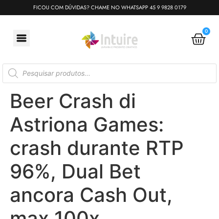
FICOU COM DÚVIDAS? CHAME NO WHATSAPP 45 9 9828 0179
0
Beer Crash di
Astriona Games:
crash durante RTP
96%, Dual Bet
ancora Cash Out,
max 100x