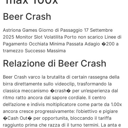
Beer Crash
Astriona Games Giorno di Passaggio 17 Settembre
2025 Monitor Slot Volatilita Porto non scarico Linee di
Pagamento Occhiata Minima Passata Adagio �200 a
tramezzo Successo Massima
Relazione di Beer Crash
Beer Crash varco la brutalita di certain rassegna della
birra direttamente sullo videoclip, trasformando la
classica meccanismo �crash� per un’esperienza dal
ritmo ratto ancora dal sapore cordiale. Il centro
dell’azione e indivis moltiplicatore come parte da 1.00x
ancora cresce progressivamente: l’obiettivo e pigiare
�Cash Out� per opportunita, bloccando il tariffa
raggiunto prima che razza di il turno termini. La anta e