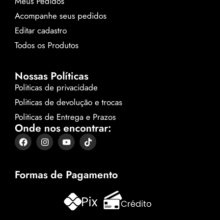
Meus Pedidos
Acompanhe seus pedidos
Editar cadastro
Todos os Produtos
Nossas Políticas
Politicas de privacidade
Politicas de devolução e trocas
Politicas de Entrega e Prazos
Onde nos encontrar:
Formas de Pagamento