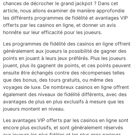
chances de décrocher le grand jackpot ? Dans cet
article, nous allons examiner de manière approfondie
les différents programmes de fidélité et avantages VIP
offerts par les casinos en ligne, et donner un avis
honnête sur leur efficacité pour les joueurs.
Les programmes de fidélité des casinos en ligne offrent
généralement aux joueurs la possibilité de gagner des
points en jouant à leurs jeux préférés. Plus les joueurs
jouent, plus ils gagnent de points, et ces points peuvent
ensuite être échangés contre des récompenses telles
que des bonus, des tours gratuits, ou même des
voyages de luxe. De nombreux casinos en ligne offrent
également des niveaux de fidélité différents, avec des
avantages de plus en plus exclusifs à mesure que les
joueurs montent en niveau.
Les avantages VIP offerts par les casinos en ligne sont
encore plus exclusifs, et sont généralement réservés
aux joueurs les plus fidèles et les plus gros parieurs.