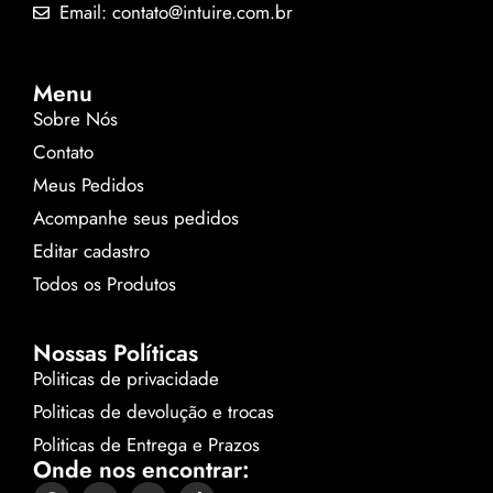
Email: contato@intuire.com.br
Menu
Sobre Nós
Contato
Meus Pedidos
Acompanhe seus pedidos
Editar cadastro
Todos os Produtos
Nossas Políticas
Politicas de privacidade
Politicas de devolução e trocas
Politicas de Entrega e Prazos
Onde nos encontrar: