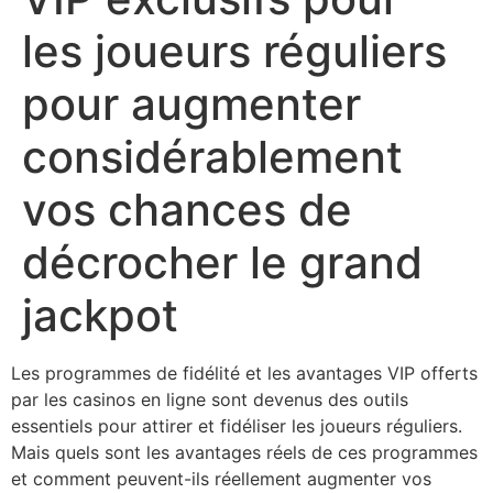
les joueurs réguliers
pour augmenter
considérablement
vos chances de
décrocher le grand
jackpot
Les programmes de fidélité et les avantages VIP offerts
par les casinos en ligne sont devenus des outils
essentiels pour attirer et fidéliser les joueurs réguliers.
Mais quels sont les avantages réels de ces programmes
et comment peuvent-ils réellement augmenter vos