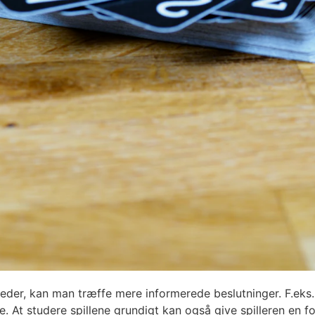
heder, kan man træffe mere informerede beslutninger. F.eks. 
 At studere spillene grundigt kan også give spilleren en ford