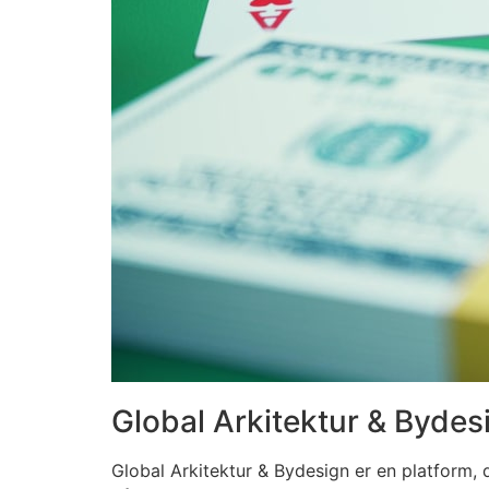
Global Arkitektur & Bydes
Global Arkitektur & Bydesign er en platform, 