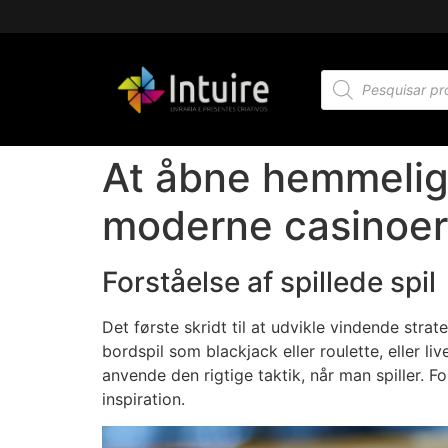
At åbne hemmelig
moderne casinoer
Forståelse af spillede spil
Det første skridt til at udvikle vindende strat
bordspil som blackjack eller roulette, eller liv
anvende den rigtige taktik, når man spiller.
inspiration.