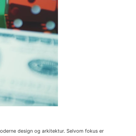
moderne design og arkitektur. Selvom fokus er