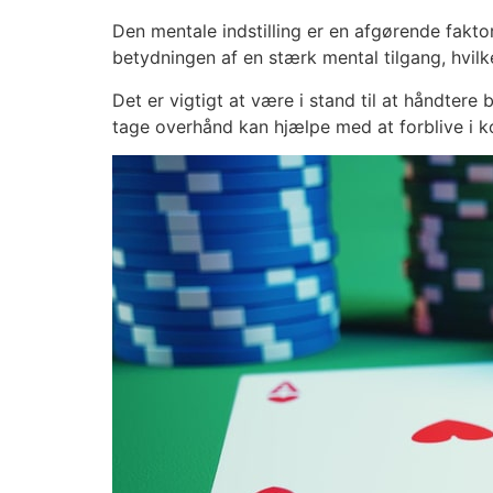
Den mentale indstilling er en afgørende fakt
betydningen af en stærk mental tilgang, hvilke
Det er vigtigt at være i stand til at håndter
tage overhånd kan hjælpe med at forblive i kon